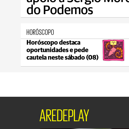
do Podemos
HORÓSCOPO
Horóscopo destaca
Ponta Grossa
oportunidades e pede
max 20°C
min 18°C
cautela neste sábado (08)
AREDEPLAY