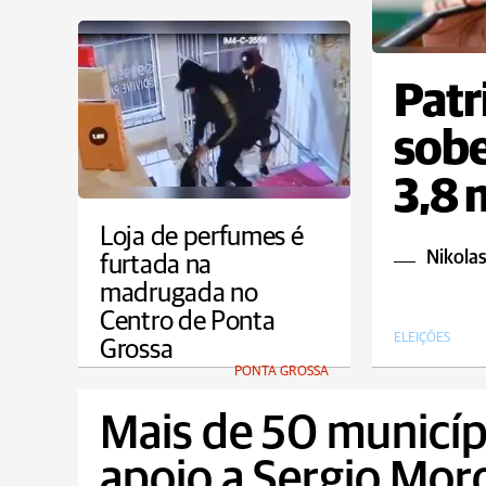
Patr
sobe
3,8 
Loja de perfumes é
Nikolas
furtada na
madrugada no
Centro de Ponta
ELEIÇÕES
Grossa
PONTA GROSSA
Mais de 50 municíp
apoio a Sergio Mor