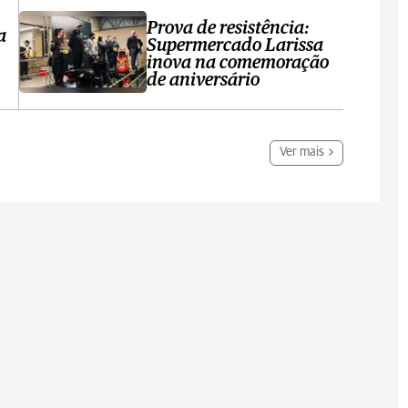
Prova de resistência:
a
Supermercado Larissa
inova na comemoração
de aniversário
Ver mais