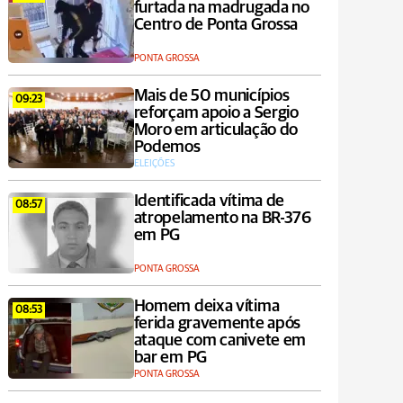
furtada na madrugada no
Centro de Ponta Grossa
PONTA GROSSA
Mais de 50 municípios
09:23
reforçam apoio a Sergio
Moro em articulação do
Podemos
ELEIÇÕES
Identificada vítima de
08:57
atropelamento na BR-376
em PG
PONTA GROSSA
Homem deixa vítima
08:53
ferida gravemente após
ataque com canivete em
bar em PG
PONTA GROSSA