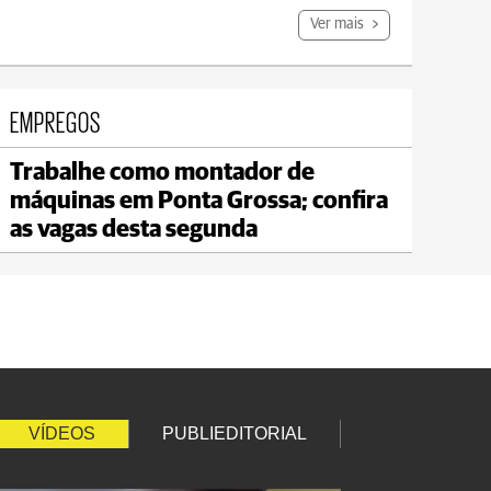
Ver mais
EMPREGOS
Trabalhe como montador de
Carambeí
máquinas em Ponta Grossa; confira
max 20°C
min 18°C
as vagas desta segunda
VÍDEOS
PUBLIEDITORIAL