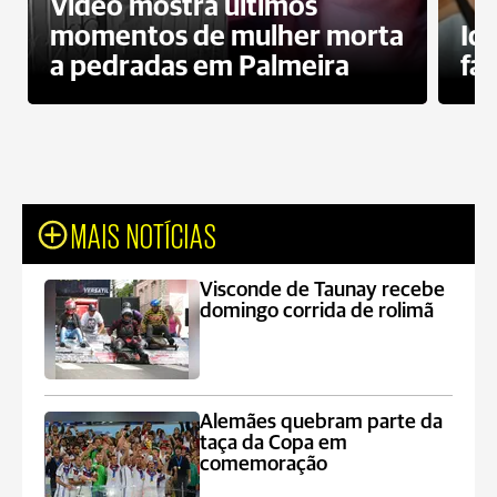
Vídeo mostra últimos
momentos de mulher morta
Id
a pedradas em Palmeira
fa
MAIS NOTÍCIAS
Visconde de Taunay recebe
domingo corrida de rolimã
Alemães quebram parte da
taça da Copa em
comemoração