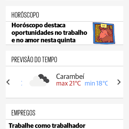
HORÓSCOPO
Horóscopo destaca
oportunidades no trabalho
e no amor nesta quinta
PREVISÃO DO TEMPO
Carambeí
in 19°C
max 21°C
min 18°C
EMPREGOS
Trabalhe como trabalhador