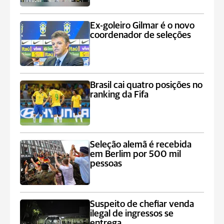
Ex-goleiro Gilmar é o novo
coordenador de seleções
Brasil cai quatro posições no
ranking da Fifa
Seleção alemã é recebida
em Berlim por 500 mil
pessoas
Suspeito de chefiar venda
ilegal de ingressos se
entrega