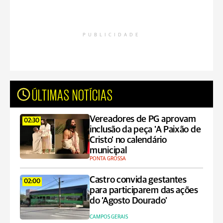
PUBLICIDADE
ÚLTIMAS NOTÍCIAS
Vereadores de PG aprovam
02:30
inclusão da peça 'A Paixão de
Cristo' no calendário
municipal
PONTA GROSSA
Castro convida gestantes
02:00
para participarem das ações
do ‘Agosto Dourado’
CAMPOS GERAIS