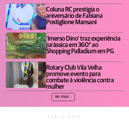
Coluna RC prestigia o
aniversário de Fabiana
Postiglione Mansani
'Imerso Dino' traz experiência
jurássica em 360° ao
Shopping Palladium em PG
Rotary Club Vila Velha
promove evento para
combate à violência contra
mulher
Ver mais
PUBLICIDADE