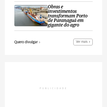
Obras e
investimentos
transformam Porto
de Paranaguá em
gigante do agro
Quero divulgar
Ver mais
PUBLICIDADE