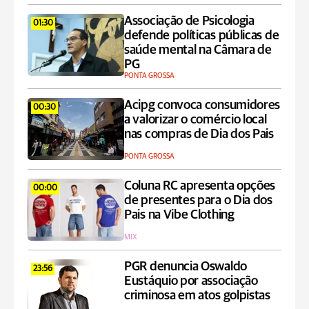
Associação de Psicologia
01:30
defende políticas públicas de
saúde mental na Câmara de
PG
PONTA GROSSA
Acipg convoca consumidores
00:30
a valorizar o comércio local
nas compras de Dia dos Pais
PONTA GROSSA
Coluna RC apresenta opções
00:00
de presentes para o Dia dos
Pais na Vibe Clothing
MIX
PGR denuncia Oswaldo
23:56
Eustáquio por associação
criminosa em atos golpistas