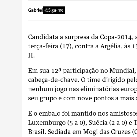
Gabriel
@Siga-me
Candidata a surpresa da Copa-2014, a 
terça-feira (17), contra a Argélia, às
H.
Em sua 12ª participação no Mundial, 
cabeça-de-chave. O time dirigido pe
nenhum jogo nas eliminatórias europ
seu grupo e com nove pontos a mais q
E o embalo foi mantido nos amistoso
Luxemburgo (5 a 0), Suécia (2 a 0) e
Brasil. Sediada em Mogi das Cruzes (