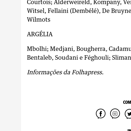
Courtois; Alderweireld, Kompany, V
Witsel, Fellaini (Dembélé), De Bruyne
Wilmots
ARGÉLIA
Mbolhi; Medjani, Bougherra, Cadamu
Bentaleb, Soudani e Féghouli; Slimani
Informações da Folhapress.
COM