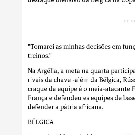
destaque ofensivo da Bélgica na Cop
PUB
"Tomarei as minhas decisões em fu
treinos."
Na Argélia, a meta na quarta partici
rivais da chave -além da Bélgica, Rús
craque da equipe é o meia-atacante F
França e defendeu es equipes de base
defender a pátria africana.
BÉLGICA