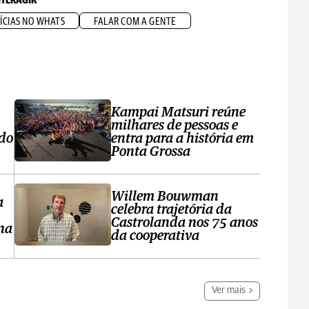
NTERAGIR
ÍCIAS NO WHATS
FALAR COM A GENTE
Kampai Matsuri reúne
milhares de pessoas e
 do
entra para a história em
Ponta Grossa
Willem Bouwman
a
celebra trajetória da
Castrolanda nos 75 anos
na
da cooperativa
Ver mais