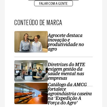
FALAR COM A GENTE
CONTEÚDO DE MARCA
Agrocete destaca
inovação e
produtividade no
agro
Diretrizes do MTE
exigem gestão da
saúde mental nas
empresas
Catálogo da AMCG
fortalece
agroindústria caseira
na ‘Expedição A
Força do Agro’