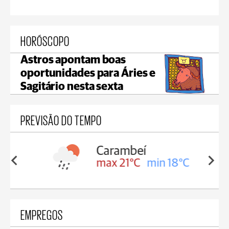
HORÓSCOPO
Astros apontam boas
oportunidades para Áries e
Sagitário nesta sexta
PREVISÃO DO TEMPO
Carambeí
in 18°C
max 21°C
min 18°C
EMPREGOS