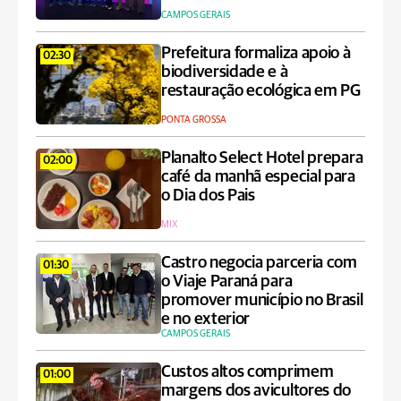
CAMPOS GERAIS
Prefeitura formaliza apoio à
02:30
biodiversidade e à
restauração ecológica em PG
PONTA GROSSA
Planalto Select Hotel prepara
02:00
café da manhã especial para
o Dia dos Pais
MIX
Castro negocia parceria com
01:30
o Viaje Paraná para
promover município no Brasil
e no exterior
CAMPOS GERAIS
Custos altos comprimem
01:00
margens dos avicultores do