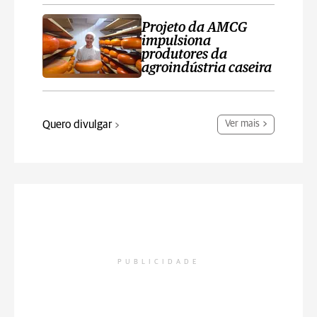
Projeto da AMCG
impulsiona
produtores da
agroindústria caseira
Quero divulgar
Ver mais
PUBLICIDADE