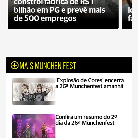
constrói fábrica de RS 1
bilhão em PG e prevê mais
Id
de 500 empregos
fa
MAIS MÜNCHEN FEST
‘Explosão de Cores’ encerra
a 26ª Münchenfest amanhã
Confira um resumo do 2º
dia da 26ª Münchenfest