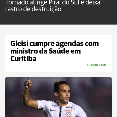
Tornado atinge Piraí do Sul e deixa
H
rastro de destruição
C
m
Gleisi cumpre agendas com
ministro da Saúde em
Curitiba
CURITIBA E RMC