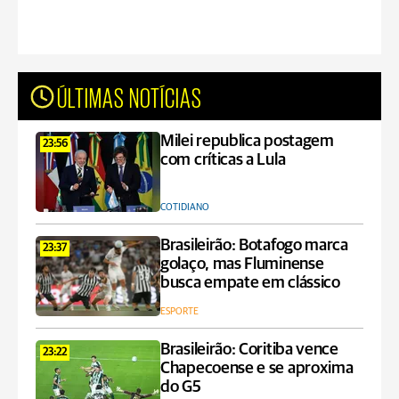
ÚLTIMAS NOTÍCIAS
Milei republica postagem
23:56
com críticas a Lula
COTIDIANO
Brasileirão: Botafogo marca
23:37
golaço, mas Fluminense
busca empate em clássico
ESPORTE
Brasileirão: Coritiba vence
23:22
Chapecoense e se aproxima
do G5