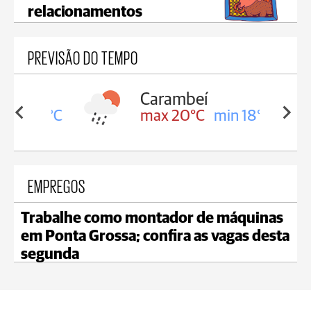
relacionamentos
PREVISÃO DO TEMPO
Carambeí
in 18°C
max 20°C
min 18°C
EMPREGOS
Trabalhe como montador de máquinas
em Ponta Grossa; confira as vagas desta
segunda