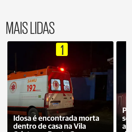
MAIS LIDAS
1
Pr
Idosa é encontrada morta
sec
dentro de casa na Vila
ap