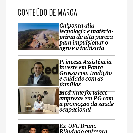
CONTEÚDO DE MARCA
Calponta alia
tecnologia e matéria-
prima de alta pureza
para impulsionar o
agro e a indústria
Princesa Assistência
investe em Ponta
Grossa com tradição
e cuidado com as
famílias
Medvitae fortalece
empresas em PG com
a promoção da saúde
ocupacional
Ex-UFC Bruno
Blindado enfrenta