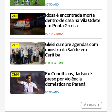
COTIDIANO
Idosa é encontrada morta
23:11
dentro de casa na Vila Odete
em Ponta Grossa
PONTA GROSSA
Gleisi cumpre agendas com
22:51
ministro da Saúde em
Curitiba
CURITIBA E RMC
Ex-Corinthians, Jadson é
22:36
preso por violência
doméstica no Paraná
COTIDIANO
Ver mais