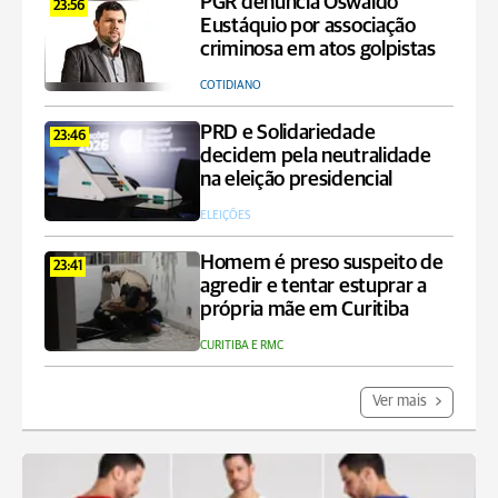
PGR denuncia Oswaldo
23:56
Eustáquio por associação
criminosa em atos golpistas
COTIDIANO
PRD e Solidariedade
23:46
decidem pela neutralidade
na eleição presidencial
ELEIÇÕES
Homem é preso suspeito de
23:41
agredir e tentar estuprar a
própria mãe em Curitiba
CURITIBA E RMC
Ver mais