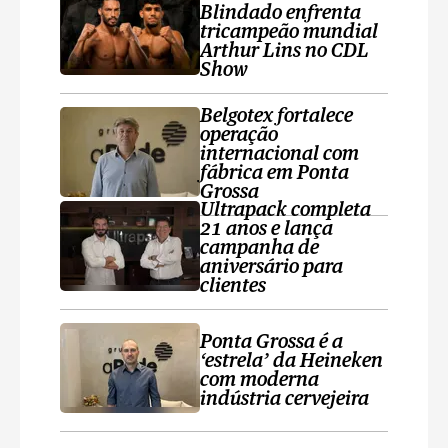
Blindado enfrenta
tricampeão mundial
Arthur Lins no CDL
Show
Belgotex fortalece
operação
internacional com
fábrica em Ponta
Grossa
Ultrapack completa
21 anos e lança
campanha de
aniversário para
clientes
Ponta Grossa é a
‘estrela’ da Heineken
com moderna
indústria cervejeira