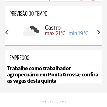
PREVISÃO DO TEMPO
sa
Castro
min 17°C
max 21°C
min 19°C
EMPREGOS
Trabalhe como trabalhador
agropecuário em Ponta Grossa; confira
as vagas desta quinta
PUBLICIDADE