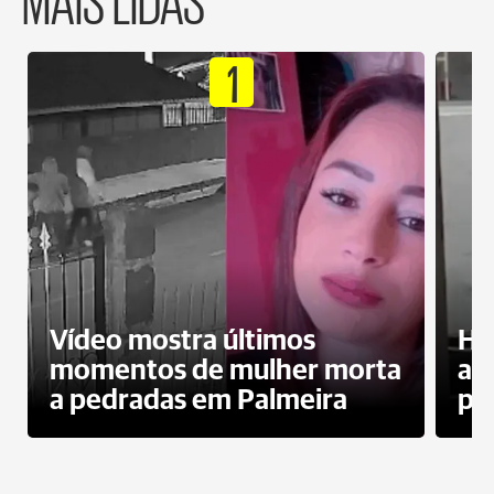
1
Vídeo mostra últimos
Ho
momentos de mulher morta
ag
a pedradas em Palmeira
pr