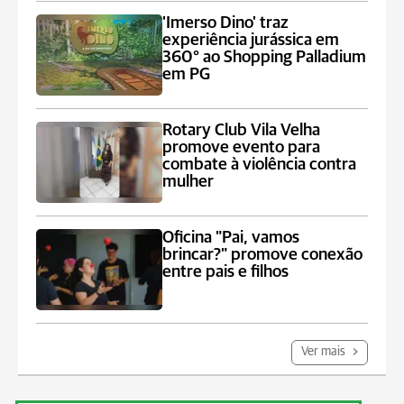
'Imerso Dino' traz
experiência jurássica em
360° ao Shopping Palladium
em PG
Rotary Club Vila Velha
promove evento para
combate à violência contra
mulher
Oficina "Pai, vamos
brincar?" promove conexão
entre pais e filhos
Ver mais