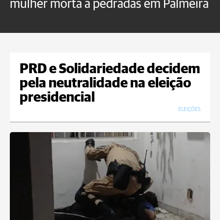
mulher morta a pedradas em Palmeira
c
U
PRD e Solidariedade decidem
pela neutralidade na eleição
presidencial
ELEIÇÕES