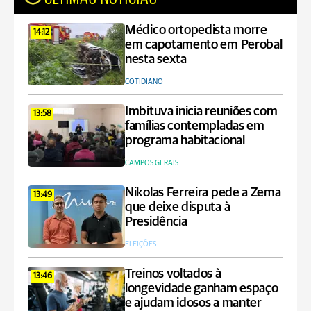
Médico ortopedista morre
14:12
em capotamento em Perobal
nesta sexta
COTIDIANO
Imbituva inicia reuniões com
13:58
famílias contempladas em
programa habitacional
CAMPOS GERAIS
Nikolas Ferreira pede a Zema
13:49
que deixe disputa à
Presidência
ELEIÇÕES
Treinos voltados à
13:46
longevidade ganham espaço
e ajudam idosos a manter