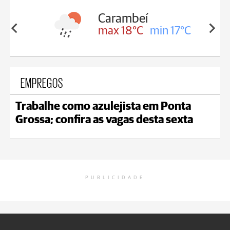
Carambeí
in 18°C
max 18°C
min 17°C
EMPREGOS
Trabalhe como azulejista em Ponta
Grossa; confira as vagas desta sexta
PUBLICIDADE