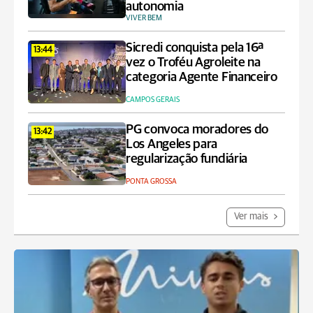
autonomia
VIVER BEM
Sicredi conquista pela 16ª
13:44
vez o Troféu Agroleite na
categoria Agente Financeiro
CAMPOS GERAIS
PG convoca moradores do
13:42
Los Angeles para
regularização fundiária
PONTA GROSSA
Ver mais