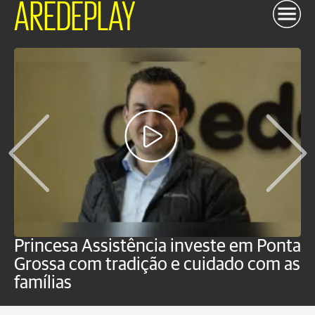
AREDEPLAY
Princesa Assistência investe em Ponta
F
Grossa com tradição e cuidado com as
e
famílias
P