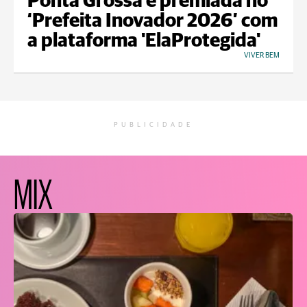
Ponta Grossa é premiada no
‘Prefeita Inovador 2026’ com
a plataforma 'ElaProtegida'
VIVER BEM
PUBLICIDADE
MIX