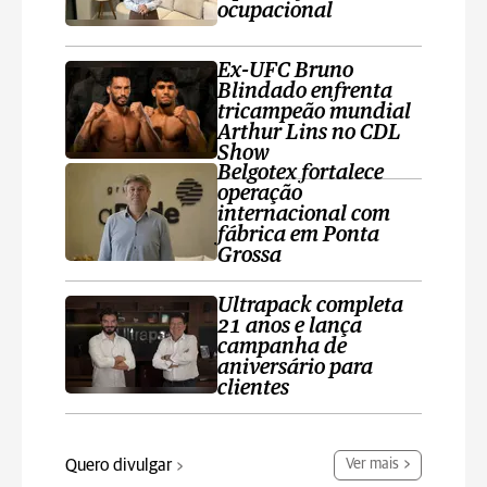
ocupacional
Ex-UFC Bruno
Blindado enfrenta
tricampeão mundial
Arthur Lins no CDL
Show
Belgotex fortalece
operação
internacional com
fábrica em Ponta
Grossa
Ultrapack completa
21 anos e lança
campanha de
aniversário para
clientes
Quero divulgar
Ver mais