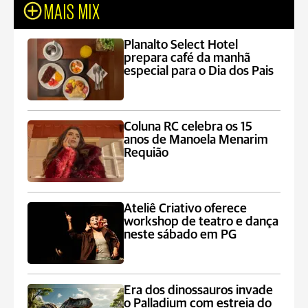
MAIS MIX
Planalto Select Hotel
prepara café da manhã
especial para o Dia dos Pais
Coluna RC celebra os 15
anos de Manoela Menarim
Requião
Ateliê Criativo oferece
workshop de teatro e dança
neste sábado em PG
Era dos dinossauros invade
o Palladium com estreia do