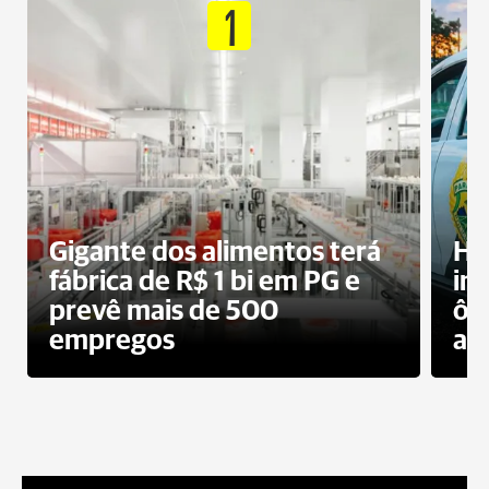
1
Gigante dos alimentos terá
Ho
fábrica de R$ 1 bi em PG e
im
prevê mais de 500
ôn
empregos
ac