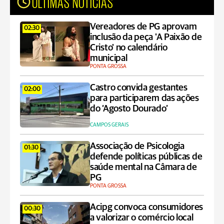
ÚLTIMAS NOTÍCIAS
Vereadores de PG aprovam
02:30
inclusão da peça 'A Paixão de
Cristo' no calendário
municipal
PONTA GROSSA
Castro convida gestantes
02:00
para participarem das ações
do ‘Agosto Dourado’
CAMPOS GERAIS
Associação de Psicologia
01:30
defende políticas públicas de
saúde mental na Câmara de
PG
PONTA GROSSA
Acipg convoca consumidores
00:30
a valorizar o comércio local