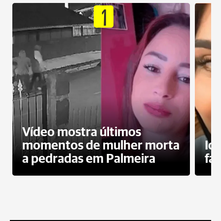
1
Vídeo mostra últimos
momentos de mulher morta
Id
a pedradas em Palmeira
fa