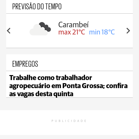
PREVISÃO DO TEMPO
Carambeí
in 19°C
max 21°C
min 18°C
EMPREGOS
Trabalhe como trabalhador
agropecuário em Ponta Grossa; confira
as vagas desta quinta
PUBLICIDADE