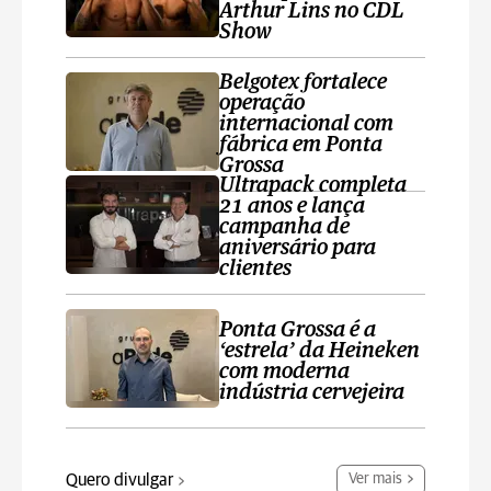
Arthur Lins no CDL
Show
Belgotex fortalece
operação
internacional com
fábrica em Ponta
Grossa
Ultrapack completa
21 anos e lança
campanha de
aniversário para
clientes
Ponta Grossa é a
‘estrela’ da Heineken
com moderna
indústria cervejeira
Quero divulgar
Ver mais