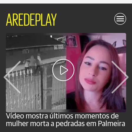
AREDEPLAY
Vídeo mostra últimos momentos de
"
mulher morta a pedradas em Palmeira
c
U