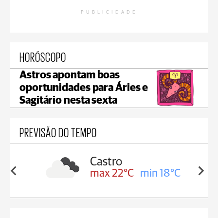
PUBLICIDADE
HORÓSCOPO
Astros apontam boas
oportunidades para Áries e
Sagitário nesta sexta
PREVISÃO DO TEMPO
sa
Castro
in 18°C
max 22°C
min 18°C