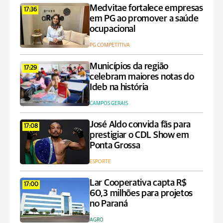
Medvitae fortalece empresas
17:36
em PG ao promover a saúde
ocupacional
PG COMPETITIVA
Municípios da região
17:29
celebram maiores notas do
Ideb na história
CAMPOS GERAIS
José Aldo convida fãs para
17:08
prestigiar o CDL Show em
Ponta Grossa
ESPORTE
Lar Cooperativa capta R$
17:00
60,3 milhões para projetos
no Paraná
AGRO