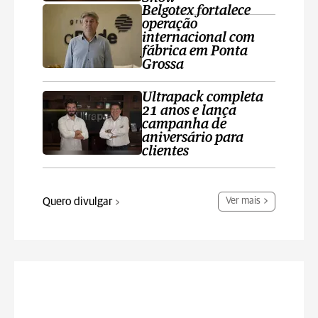
Belgotex fortalece
operação
internacional com
fábrica em Ponta
Grossa
Ultrapack completa
21 anos e lança
campanha de
aniversário para
clientes
Quero divulgar
Ver mais