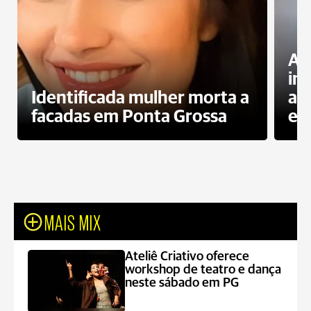
Al
in
Identificada mulher morta a
ag
facadas em Ponta Grossa
es
MAIS MIX
Ateliê Criativo oferece
workshop de teatro e dança
neste sábado em PG