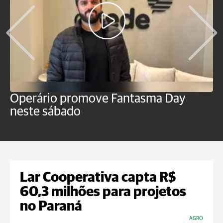
Operário promove Fantasma Day
R
neste sábado
c
Lar Cooperativa capta R$
60,3 milhões para projetos
no Paraná
AGRO