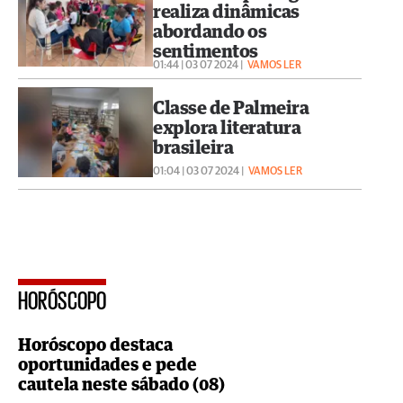
realiza dinâmicas
abordando os
sentimentos
01:44 | 03 07 2024 |
VAMOS LER
Classe de Palmeira
explora literatura
brasileira
01:04 | 03 07 2024 |
VAMOS LER
HORÓSCOPO
Horóscopo destaca
oportunidades e pede
cautela neste sábado (08)