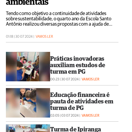
ambientais
Tendo como objetivo a continuidade de atividades
sobre sustentabilidade, o quarto ano da Escola Santo
Antônio realizou diversas propostas com a ajuda de
seus familiares
01:18 | 30 07 2024 |
VAMOS LER
Práticas inovadoras
auxiliam estudos de
turma em PG
00:23 | 30 07 2024 |
VAMOS LER
Educação financeira é
pauta de atividades em
turma de PG
02:05 | 03 07 2024 |
VAMOS LER
Turma de Ipiranga