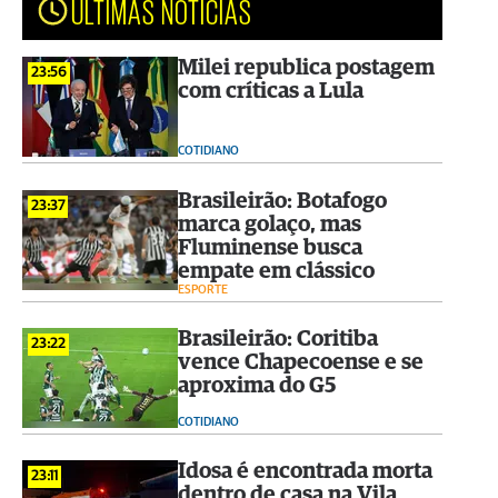
ÚLTIMAS NOTÍCIAS
Milei republica postagem
23:56
com críticas a Lula
COTIDIANO
Brasileirão: Botafogo
23:37
marca golaço, mas
Fluminense busca
empate em clássico
ESPORTE
Brasileirão: Coritiba
23:22
vence Chapecoense e se
aproxima do G5
COTIDIANO
Idosa é encontrada morta
23:11
dentro de casa na Vila