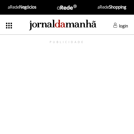
aRede
Negócios
aRede
Shopping
login
PUBLICIDADE