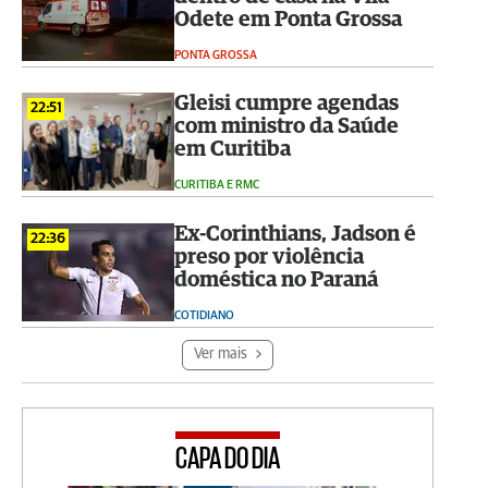
Odete em Ponta Grossa
PONTA GROSSA
Gleisi cumpre agendas
22:51
com ministro da Saúde
em Curitiba
CURITIBA E RMC
Ex-Corinthians, Jadson é
22:36
preso por violência
doméstica no Paraná
COTIDIANO
Ver mais
CAPA DO DIA