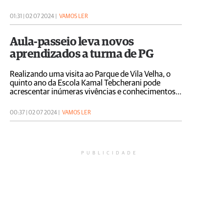
matemáticos
01:31 | 02 07 2024 |
VAMOS LER
Aula-passeio leva novos
aprendizados a turma de PG
Realizando uma visita ao Parque de Vila Velha, o
quinto ano da Escola Kamal Tebcherani pode
acrescentar inúmeras vivências e conhecimentos a
sua formação
00:37 | 02 07 2024 |
VAMOS LER
PUBLICIDADE