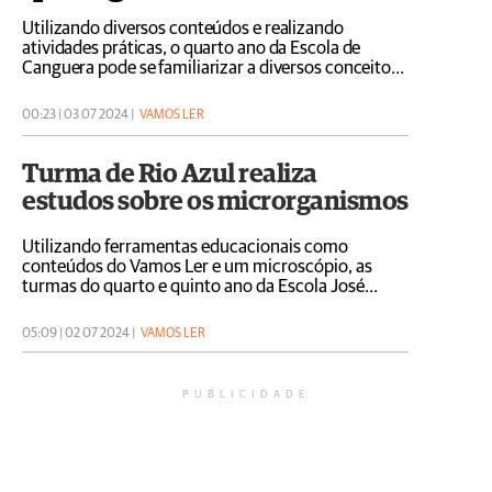
Utilizando diversos conteúdos e realizando
atividades práticas, o quarto ano da Escola de
Canguera pode se familiarizar a diversos conceitos
da aerodinâmica
00:23 | 03 07 2024 |
VAMOS LER
Turma de Rio Azul realiza
estudos sobre os microrganismos
Utilizando ferramentas educacionais como
conteúdos do Vamos Ler e um microscópio, as
turmas do quarto e quinto ano da Escola José
Bonifácio puderam construir importantes
conhecimentos
05:09 | 02 07 2024 |
VAMOS LER
PUBLICIDADE