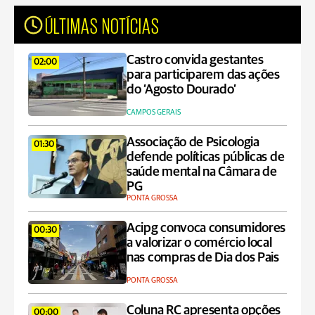
ÚLTIMAS NOTÍCIAS
Castro convida gestantes
02:00
para participarem das ações
do ‘Agosto Dourado’
CAMPOS GERAIS
Associação de Psicologia
01:30
defende políticas públicas de
saúde mental na Câmara de
PG
PONTA GROSSA
Acipg convoca consumidores
00:30
a valorizar o comércio local
nas compras de Dia dos Pais
PONTA GROSSA
Coluna RC apresenta opções
00:00