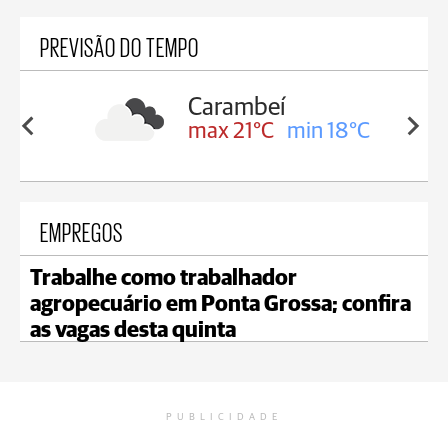
PREVISÃO DO TEMPO
Carambeí
in 19°C
max 21°C
min 18°C
EMPREGOS
Trabalhe como trabalhador
agropecuário em Ponta Grossa; confira
as vagas desta quinta
PUBLICIDADE