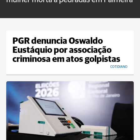
U
PGR denuncia Oswaldo
Eustáquio por associação
criminosa em atos golpistas
COTIDIANO