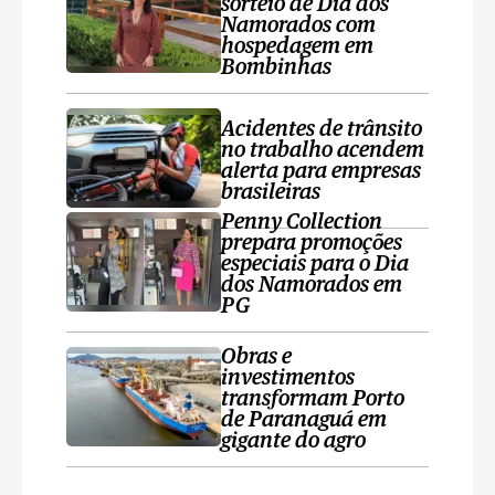
sorteio de Dia dos
Namorados com
hospedagem em
Bombinhas
Acidentes de trânsito
no trabalho acendem
alerta para empresas
brasileiras
Penny Collection
prepara promoções
especiais para o Dia
dos Namorados em
PG
Obras e
investimentos
transformam Porto
de Paranaguá em
gigante do agro