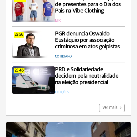
de presentes para o Dia dos
Pais na Vibe Clothing
MIX
PGR denuncia Oswaldo
23:56
Eustáquio por associação
criminosa em atos golpistas
COTIDIANO
PRD e Solidariedade
23:46
decidem pela neutralidade
na eleição presidencial
ELEIÇÕES
Ver mais