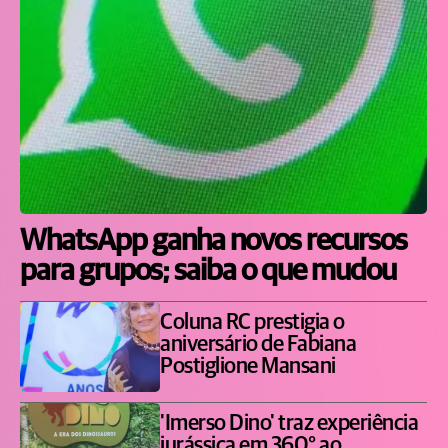
WhatsApp ganha novos recursos
para grupos; saiba o que mudou
Coluna RC prestigia o
aniversário de Fabiana
Postiglione Mansani
'Imerso Dino' traz experiência
jurássica em 360° ao