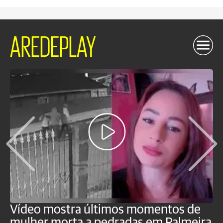
AREDEPLAY
Vídeo mostra últimos momentos de
"
mulher morta a pedradas em Palmeira
c