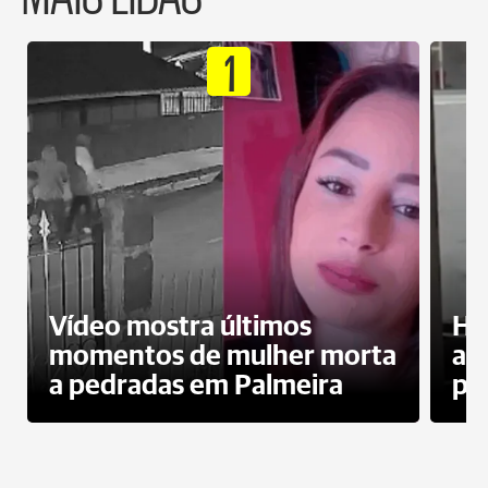
1
Vídeo mostra últimos
Ho
momentos de mulher morta
ag
a pedradas em Palmeira
pr