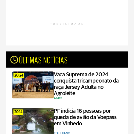
PUBLICIDADE
ÚLTIMAS NOTÍCIAS
Vaca Suprema de 2024
20:24
conquista tricampeonato da
raça Jersey Adulta no
Agroleite
AGRO
PF indicia 16 pessoas por
20:14
queda de avião da Voepass
em Vinhedo
COTIDIANO