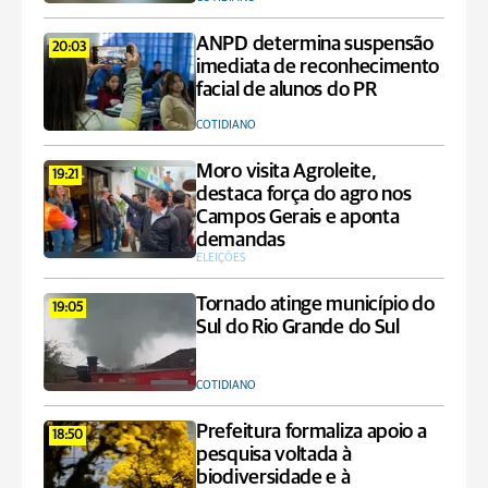
ANPD determina suspensão
20:03
imediata de reconhecimento
facial de alunos do PR
COTIDIANO
Moro visita Agroleite,
19:21
destaca força do agro nos
Campos Gerais e aponta
demandas
ELEIÇÕES
Tornado atinge município do
19:05
Sul do Rio Grande do Sul
COTIDIANO
Prefeitura formaliza apoio a
18:50
pesquisa voltada à
biodiversidade e à