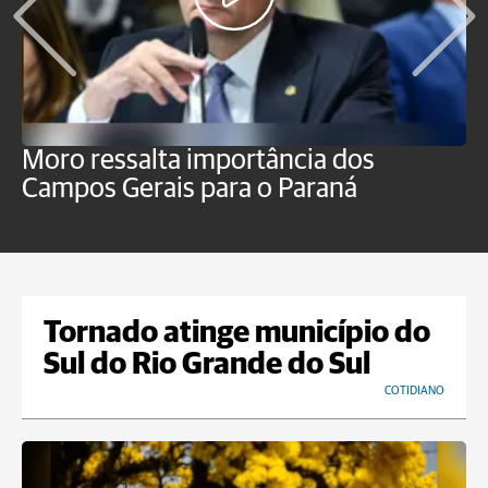
Moro ressalta importância dos
E
Campos Gerais para o Paraná
m
Tornado atinge município do
Sul do Rio Grande do Sul
COTIDIANO