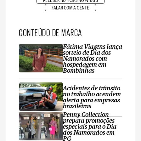
RECEBER NOTÍCIAS NO WHATS
FALAR COM A GENTE
CONTEÚDO DE MARCA
Fátima Viagens lança
sorteio de Dia dos
Namorados com
hospedagem em
Bombinhas
Acidentes de trânsito
no trabalho acendem
alerta para empresas
brasileiras
Penny Collection
prepara promoções
especiais para o Dia
dos Namorados em
PG