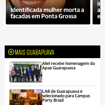
in
Identificada mulher morta a
ag
facadas em Ponta Grossa
es
MAIS GUARAPUAVA
Aliel recebe homenagem da
Apae Guarapuava
LAB de Guarapuava é
selecionado para Campus
Party Brasil