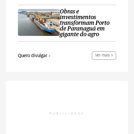
Obras e
investimentos
transformam Porto
de Paranaguá em
gigante do agro
Quero divulgar
Ver mais
PUBLICIDADE