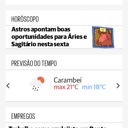
HORÓSCOPO
Astros apontam boas
oportunidades para Áries e
Sagitário nesta sexta
PREVISÃO DO TEMPO
Carambeí
in 18°C
max 21°C
min 18°C
EMPREGOS