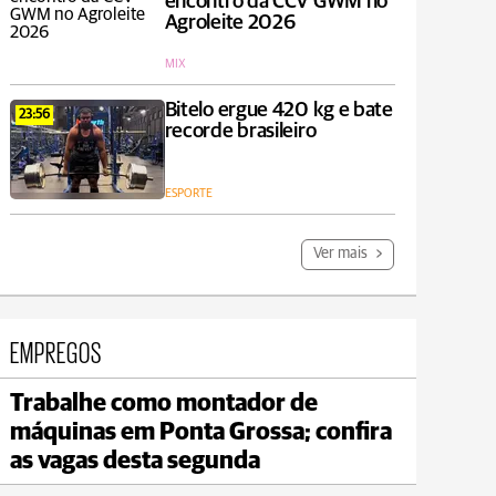
encontro da CCV GWM no
Agroleite 2026
MIX
Bitelo ergue 420 kg e bate
23:56
recorde brasileiro
ESPORTE
Ver mais
EMPREGOS
Trabalhe como montador de
Jaguariaíva
máquinas em Ponta Grossa; confira
max 19°C
min 18°C
as vagas desta segunda