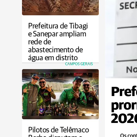
Prefeitura de Tibagi
e Sanepar ampliam
rede de
abastecimento de
água em distrito
CAMPOS GERAIS
Pref
pror
2026
Pilotos de Telêmaco
Os cont