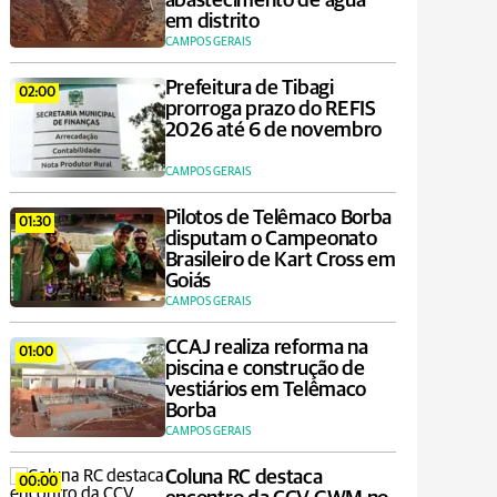
abastecimento de água
em distrito
CAMPOS GERAIS
Prefeitura de Tibagi
02:00
prorroga prazo do REFIS
2026 até 6 de novembro
CAMPOS GERAIS
Pilotos de Telêmaco Borba
01:30
disputam o Campeonato
Brasileiro de Kart Cross em
Goiás
CAMPOS GERAIS
CCAJ realiza reforma na
01:00
piscina e construção de
vestiários em Telêmaco
Borba
CAMPOS GERAIS
Coluna RC destaca
00:00