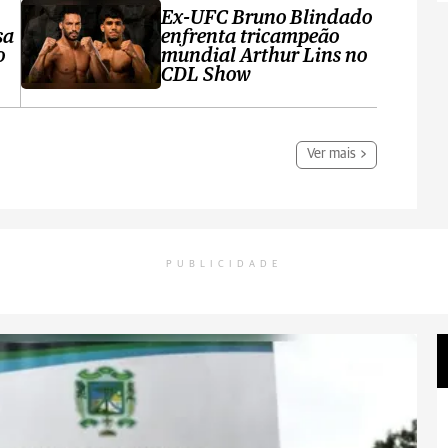
Ex-UFC Bruno Blindado
sa
enfrenta tricampeão
o
mundial Arthur Lins no
CDL Show
Ver mais
PUBLICIDADE