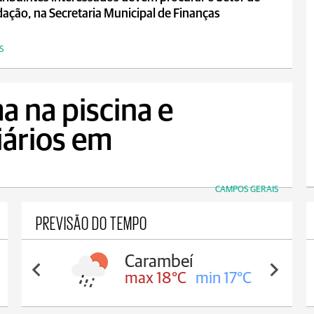
ação, na Secretaria Municipal de Finanças
S
a na piscina e
iários em
CAMPOS GERAIS
PREVISÃO DO TEMPO
Carambeí
max 18°C
min 17°C