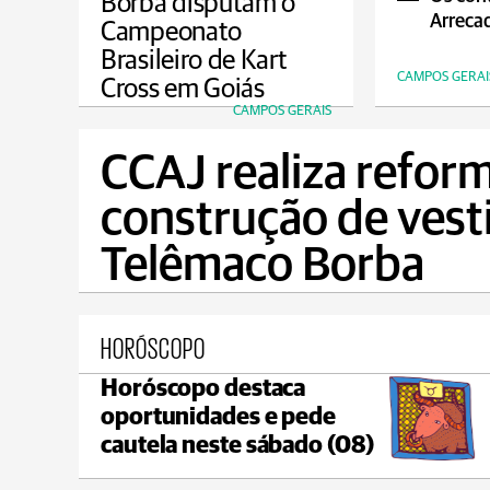
Borba disputam o
Arrecad
Campeonato
Brasileiro de Kart
CAMPOS GERAI
Cross em Goiás
CAMPOS GERAIS
CCAJ realiza reform
construção de vest
Telêmaco Borba
HORÓSCOPO
Horóscopo destaca
Castro
oportunidades e pede
max 18°C
min 18°C
cautela neste sábado (08)