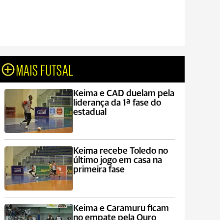
MAIS FUTSAL
Keima e CAD duelam pela
liderança da 1ª fase do
estadual
Keima recebe Toledo no
último jogo em casa na
primeira fase
Keima e Caramuru ficam
no empate pela Ouro