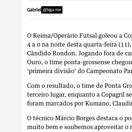
Gabriel
@Siga-me
O Keima/Operário Futsal goleou a C
4 a 0 na noite desta quarta-feira (11
Cândido Rondon. Jogando fora de ca
Ouro, o time ponta-grossense chegou 
‘primeira divisão’ do Campeonato Pa
Com o resultado, o time de Ponta Gro
terceiro lugar, enquanto a Copagril 
foram marcados por Kumano, Claudi
O técnico Márcio Borges destaca o p
muito bem e soubemos aproveitar o 