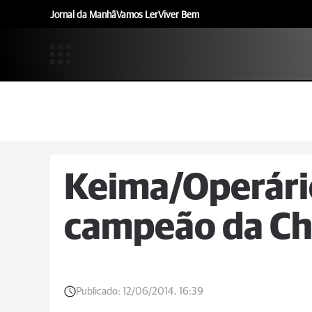
Jornal da Manhã
Vamos Ler
Viver Bem
Keima/Operário
campeão da Ch
Publicado:
12/06/2014, 16:39