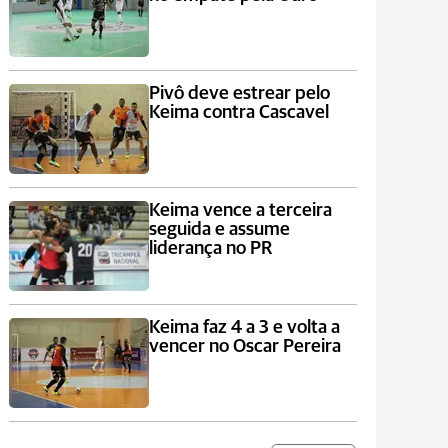
Pivô deve estrear pelo
Keima contra Cascavel
Keima vence a terceira
seguida e assume
liderança no PR
Keima faz 4 a 3 e volta a
vencer no Oscar Pereira