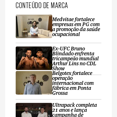
CONTEÚDO DE MARCA
Medvitae fortalece
empresas em PG com
a promoção da saúde
ocupacional
Ex-UFC Bruno
Blindado enfrenta
tricampeão mundial
Arthur Lins no CDL
Show
Belgotex fortalece
operação
internacional com
fábrica em Ponta
Grossa
Ultrapack completa
21 anos e lança
campanha de