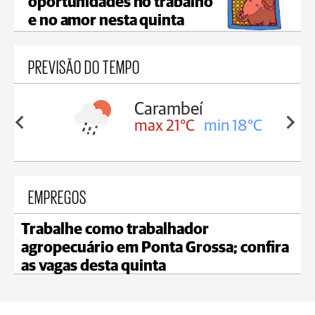
oportunidades no trabalho
e no amor nesta quinta
PREVISÃO DO TEMPO
Carambeí
in 18°C
max 21°C
min 18°C
EMPREGOS
Trabalhe como trabalhador
agropecuário em Ponta Grossa; confira
as vagas desta quinta