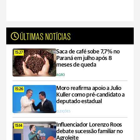
ÚLTIMAS NOTÍCIAS
Saca de café sobe 7,7% no
15:27
Paraná em julho após 8
meses de queda
AGRO
Moro reafirma apoio a Julio
15:26
Kuller como pré-candidato a
deputado estadual
ELEIÇÕES
Influenciador Lorenzo Roos
15:14
debate sucessão familiar no
Agroleite