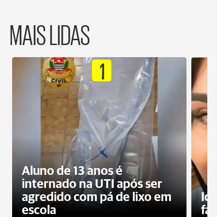
MAIS LIDAS
1
Aluno de 13 anos é
internado na UTI após ser
agredido com pá de lixo em
Id
escola
fa