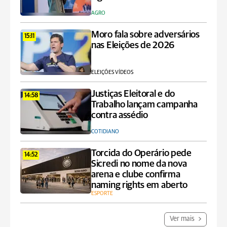
AGRO
Moro fala sobre adversários
15:11
nas Eleições de 2026
ELEIÇÕES VÍDEOS
Justiças Eleitoral e do
14:58
Trabalho lançam campanha
contra assédio
COTIDIANO
Torcida do Operário pede
14:52
Sicredi no nome da nova
arena e clube confirma
naming rights em aberto
ESPORTE
Ver mais