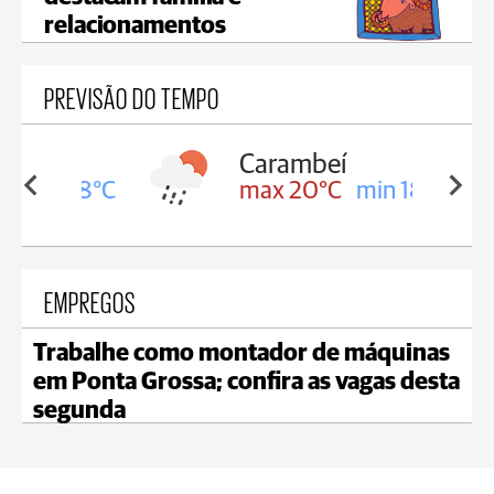
relacionamentos
PREVISÃO DO TEMPO
Carambeí
in 18°C
max 20°C
min 18°C
EMPREGOS
Trabalhe como montador de máquinas
em Ponta Grossa; confira as vagas desta
segunda