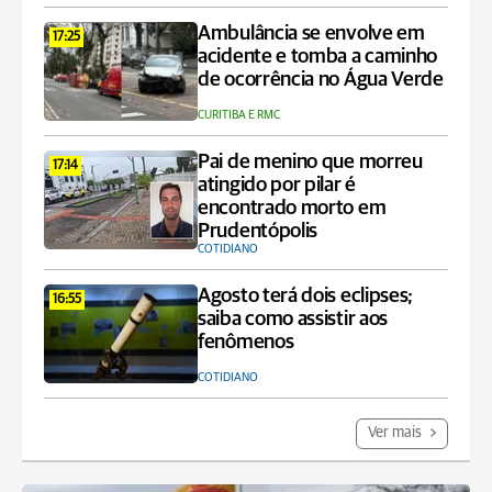
Ambulância se envolve em
17:25
acidente e tomba a caminho
de ocorrência no Água Verde
CURITIBA E RMC
Pai de menino que morreu
17:14
atingido por pilar é
encontrado morto em
Prudentópolis
COTIDIANO
Agosto terá dois eclipses;
16:55
saiba como assistir aos
fenômenos
COTIDIANO
Ver mais