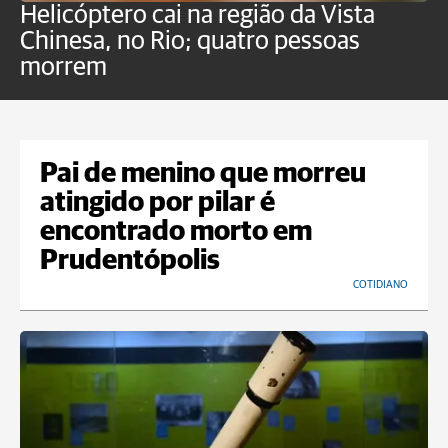
Helicóptero cai na região da Vista
C
Chinesa, no Rio; quatro pessoas
a
morrem
o
Pai de menino que morreu
atingido por pilar é
encontrado morto em
Prudentópolis
COTIDIANO