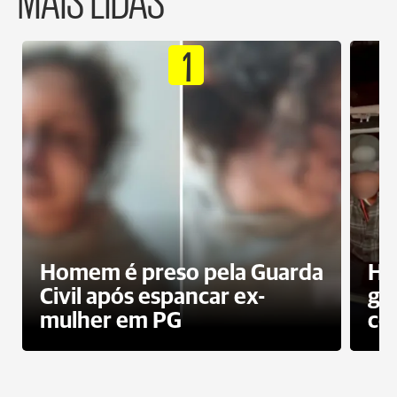
1
Homem é preso pela Guarda
Ho
Civil após espancar ex-
gr
mulher em PG
co