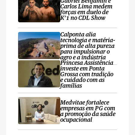
Gabriel Benjamin e
Carlos Lima medem
forças em duelo de
K’1 no CDL Show
Calponta alia
tecnologia e matéria-
prima de alta pureza
para impulsionar o
agro e a indústria
Princesa Assistência
investe em Ponta
Grossa com tradição
e cuidado com as
famílias
Medvitae fortalece
empresas em PG com
a promoção da saúde
ocupacional