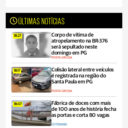
ÚLTIMAS NOTÍCIAS
Corpo de vítima de
18:27
atropelamento na BR-376
será sepultado neste
domingo em PG
PONTA GROSSA
Colisão lateral entre veículos
18:17
é registrada na região do
Santa Paula em PG
PONTA GROSSA
Fábrica de doces com mais
18:07
de 100 anos de história fecha
as portas e corta 80 vagas
COTIDIANO