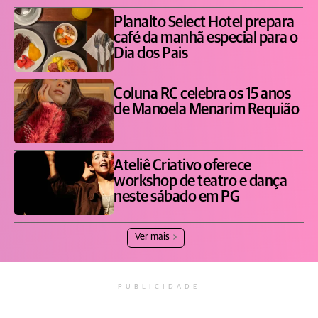
Planalto Select Hotel prepara
café da manhã especial para o
Dia dos Pais
Coluna RC celebra os 15 anos
de Manoela Menarim Requião
Ateliê Criativo oferece
workshop de teatro e dança
neste sábado em PG
Ver mais
PUBLICIDADE