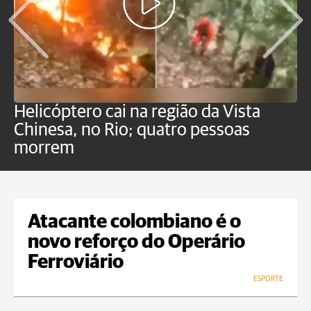
Helicóptero cai na região da Vista
C
Chinesa, no Rio; quatro pessoas
a
morrem
o
Atacante colombiano é o
novo reforço do Operário
Ferroviário
ESPORTE