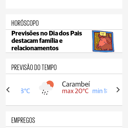
HORÓSCOPO
Previsões no Dia dos Pais
destacam família e
relacionamentos
PREVISÃO DO TEMPO
Carambeí
in 18°C
max 20°C
min 18°C
EMPREGOS