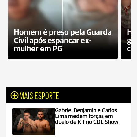
Homem é preso pela Guarda
Ho
Civil após espancar ex-
gr
mulher em PG
co
MAIS ESPORTE
Gabriel Benjamin e Carlos
Lima medem forças em
duelo de K’1 no CDL Show