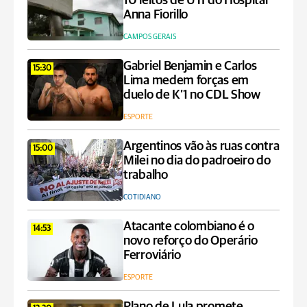
10 leitos de UTI do Hospital
Anna Fiorillo
CAMPOS GERAIS
Gabriel Benjamin e Carlos
15:30
Lima medem forças em
duelo de K’1 no CDL Show
ESPORTE
Argentinos vão às ruas contra
15:00
Milei no dia do padroeiro do
trabalho
COTIDIANO
Atacante colombiano é o
14:53
novo reforço do Operário
Ferroviário
ESPORTE
Plano de Lula promete