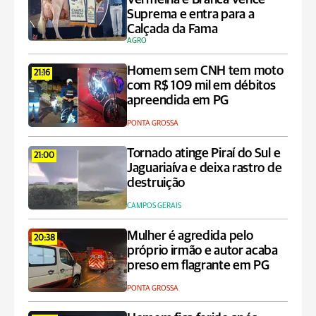
Suprema e entra para a
Calçada da Fama
AGRO
Homem sem CNH tem moto
21:16
com R$ 109 mil em débitos
apreendida em PG
PONTA GROSSA
Tornado atinge Piraí do Sul e
21:00
Jaguariaíva e deixa rastro de
destruição
CAMPOS GERAIS
Mulher é agredida pelo
20:38
próprio irmão e autor acaba
preso em flagrante em PG
PONTA GROSSA