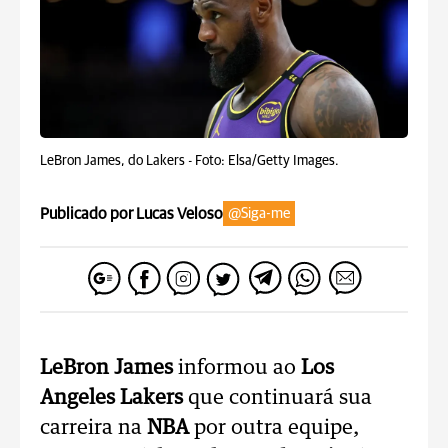
LeBron James, do Lakers -
Foto: Elsa/Getty Images.
Publicado por Lucas Veloso
@Siga-me
LeBron James
informou ao
Los
Angeles Lakers
que continuará sua
carreira na
NBA
por outra equipe,