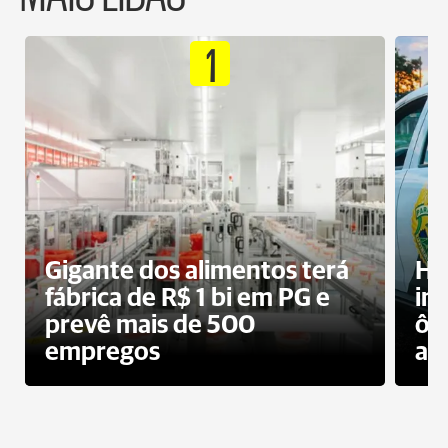
1
Gigante dos alimentos terá
Ho
fábrica de R$ 1 bi em PG e
im
prevê mais de 500
ôn
empregos
ac