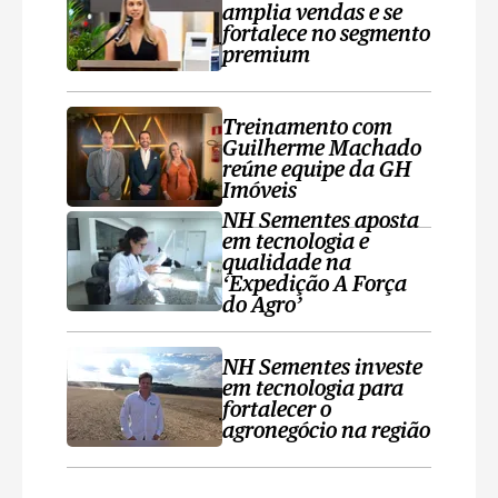
amplia vendas e se
fortalece no segmento
premium
Treinamento com
Guilherme Machado
reúne equipe da GH
Imóveis
NH Sementes aposta
em tecnologia e
qualidade na
‘Expedição A Força
do Agro’
NH Sementes investe
em tecnologia para
fortalecer o
agronegócio na região