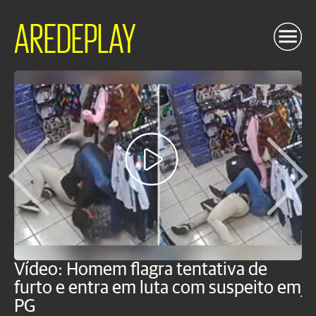
AREDEPLAY
Vídeo: Homem flagra tentativa de
B
furto e entra em luta com suspeito em
j
PG