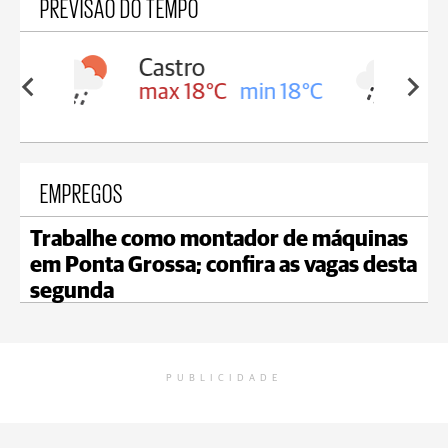
PREVISÃO DO TEMPO
Carambeí
in 18°C
max 18°C
min 17°C
EMPREGOS
Trabalhe como montador de máquinas
em Ponta Grossa; confira as vagas desta
segunda
PUBLICIDADE