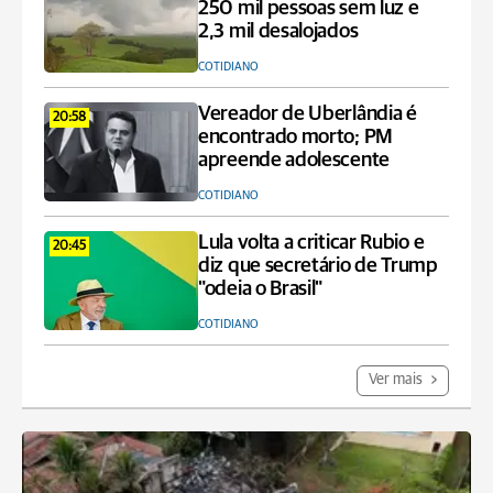
250 mil pessoas sem luz e
2,3 mil desalojados
COTIDIANO
Vereador de Uberlândia é
20:58
encontrado morto; PM
apreende adolescente
COTIDIANO
Lula volta a criticar Rubio e
20:45
diz que secretário de Trump
"odeia o Brasil"
COTIDIANO
Ver mais