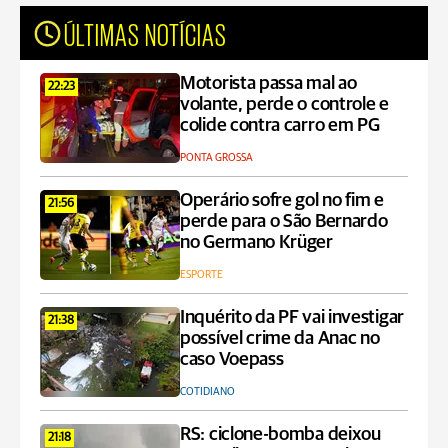
ÚLTIMAS NOTÍCIAS
Motorista passa mal ao
22:23
volante, perde o controle e
colide contra carro em PG
PONTA GROSSA
Operário sofre gol no fim e
21:56
perde para o São Bernardo
no Germano Krüger
ESPORTE
Inquérito da PF vai investigar
21:38
possível crime da Anac no
caso Voepass
COTIDIANO
RS: ciclone-bomba deixou
21:18