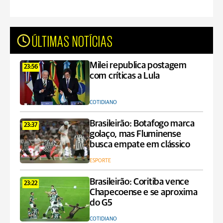
ÚLTIMAS NOTÍCIAS
Milei republica postagem
23:56
com críticas a Lula
COTIDIANO
Brasileirão: Botafogo marca
23:37
golaço, mas Fluminense
busca empate em clássico
ESPORTE
Brasileirão: Coritiba vence
23:22
Chapecoense e se aproxima
do G5
COTIDIANO