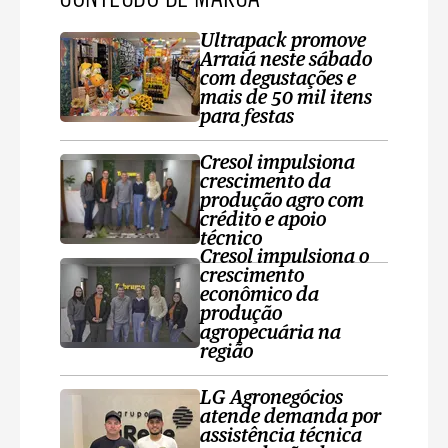
Ultrapack promove
Arraiá neste sábado
com degustações e
mais de 50 mil itens
para festas
Cresol impulsiona
crescimento da
produção agro com
crédito e apoio
técnico
Cresol impulsiona o
crescimento
econômico da
produção
agropecuária na
região
LG Agronegócios
atende demanda por
assistência técnica