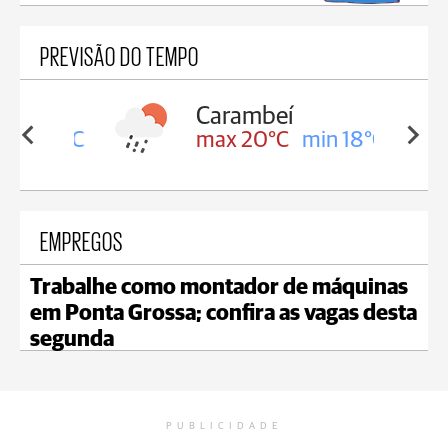
PREVISÃO DO TEMPO
Carambeí
in 18°C
max 20°C
min 18°C
EMPREGOS
Trabalhe como montador de máquinas
em Ponta Grossa; confira as vagas desta
segunda
PUBLICIDADE