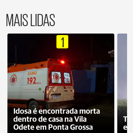
MAIS LIDAS
1
Idosa é encontrada morta
dentro de casa na Vila
To
Odete em Ponta Grossa
e 