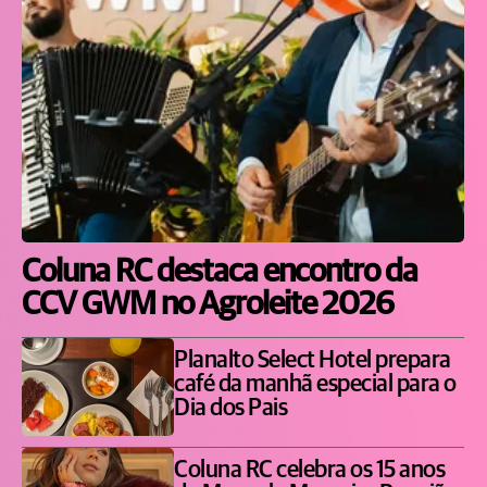
Coluna RC destaca encontro da
CCV GWM no Agroleite 2026
Planalto Select Hotel prepara
café da manhã especial para o
Dia dos Pais
Coluna RC celebra os 15 anos