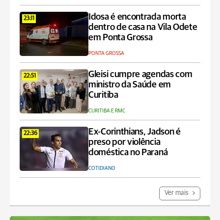
Idosa é encontrada morta
23:11
dentro de casa na Vila Odete
em Ponta Grossa
PONTA GROSSA
Gleisi cumpre agendas com
22:51
ministro da Saúde em
Curitiba
CURITIBA E RMC
Ex-Corinthians, Jadson é
22:36
preso por violência
doméstica no Paraná
COTIDIANO
Ver mais