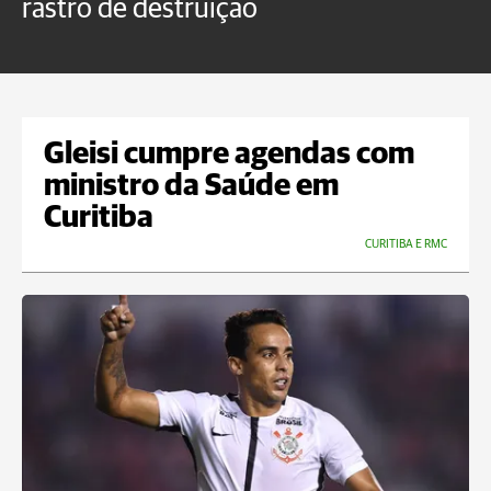
rastro de destruição
C
m
Gleisi cumpre agendas com
ministro da Saúde em
Curitiba
CURITIBA E RMC