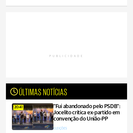
PUBLICIDADE
ÚLTIMAS NOTÍCIAS
"Fui abandonado pelo PSDB":
20:41
Jocelito critica ex-partido em
convenção do União-PP
ELEIÇÕES