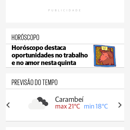
PUBLICIDADE
HORÓSCOPO
Horóscopo destaca
oportunidades no trabalho
e no amor nesta quinta
PREVISÃO DO TEMPO
Carambeí
in 19°C
max 21°C
min 18°C