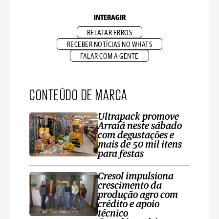
INTERAGIR
RELATAR ERROS
RECEBER NOTÍCIAS NO WHATS
FALAR COM A GENTE
CONTEÚDO DE MARCA
Ultrapack promove
Arraiá neste sábado
com degustações e
mais de 50 mil itens
para festas
Cresol impulsiona
crescimento da
produção agro com
crédito e apoio
técnico