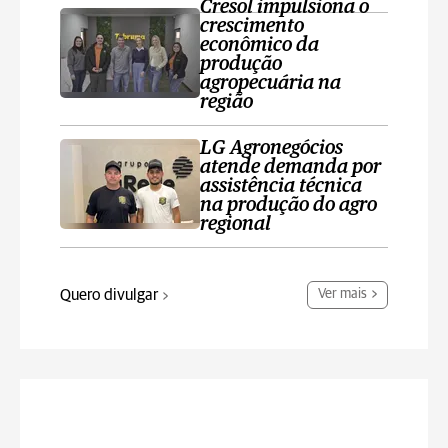
Cresol impulsiona o
crescimento
econômico da
produção
agropecuária na
região
LG Agronegócios
atende demanda por
assistência técnica
na produção do agro
regional
Quero divulgar
Ver mais