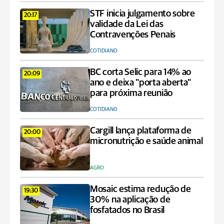
STF inicia julgamento sobre
20:17
validade da Lei das
Contravenções Penais
COTIDIANO
BC corta Selic para 14% ao
20:09
ano e deixa "porta aberta"
para próxima reunião
COTIDIANO
Cargill lança plataforma de
20:00
micronutrição e saúde animal
AGRO
Mosaic estima redução de
19:30
30% na aplicação de
fosfatados no Brasil