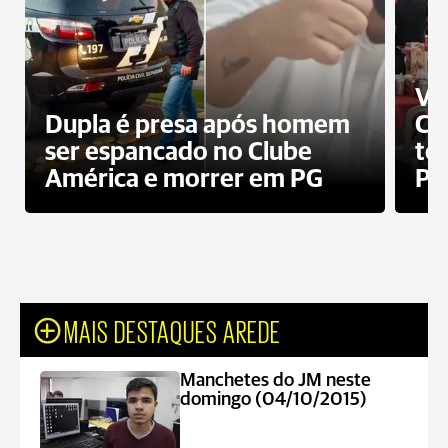
Ví
Dupla é presa após homem
Cl
ser espancado no Clube
te
América e morrer em PG
PG
MAIS DESTAQUES AREDE
Manchetes do JM neste
domingo (04/10/2015)