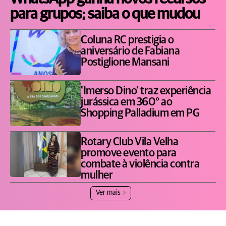
para grupos; saiba o que mudou
Coluna RC prestigia o
aniversário de Fabiana
Postiglione Mansani
'Imerso Dino' traz experiência
jurássica em 360° ao
Shopping Palladium em PG
Rotary Club Vila Velha
promove evento para
combate à violência contra
mulher
Ver mais