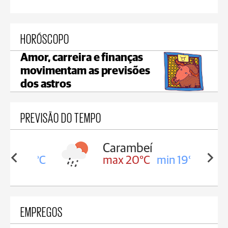
HORÓSCOPO
Amor, carreira e finanças
movimentam as previsões
dos astros
PREVISÃO DO TEMPO
Carambeí
in 19°C
max 20°C
min 19°C
EMPREGOS