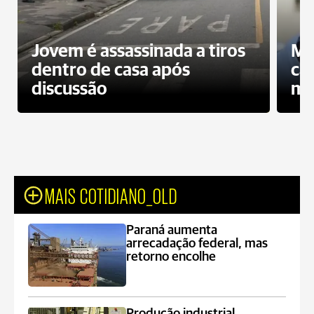
Jovem é assassinada a tiros
Mo
dentro de casa após
ca
discussão
mo
MAIS COTIDIANO_OLD
Paraná aumenta
arrecadação federal, mas
retorno encolhe
Produção industrial