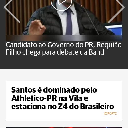
Candidato ao Governo do PR, Requião
S
Filho chega para debate da Band
p
B
Santos é dominado pelo
Athletico-PR na Vila e
estaciona no Z4 do Brasileiro
ESPORTE