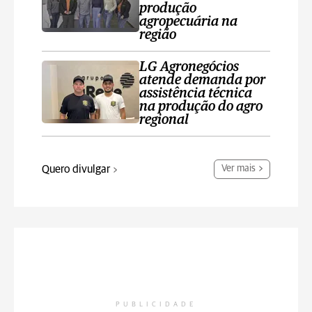
produção
agropecuária na
região
LG Agronegócios
atende demanda por
assistência técnica
na produção do agro
regional
Quero divulgar
Ver mais
PUBLICIDADE