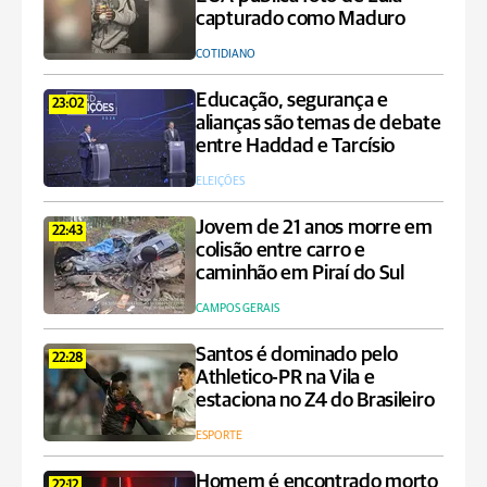
capturado como Maduro
COTIDIANO
Educação, segurança e
23:02
alianças são temas de debate
entre Haddad e Tarcísio
ELEIÇÕES
Jovem de 21 anos morre em
22:43
colisão entre carro e
caminhão em Piraí do Sul
CAMPOS GERAIS
Santos é dominado pelo
22:28
Athletico-PR na Vila e
estaciona no Z4 do Brasileiro
ESPORTE
Homem é encontrado morto
22:12