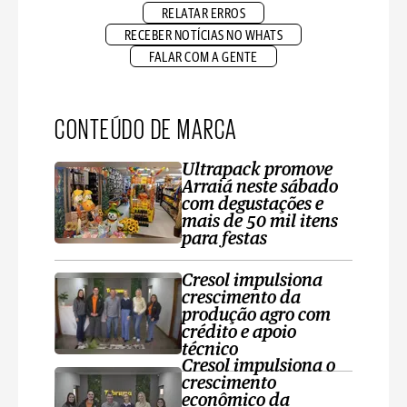
RELATAR ERROS
RECEBER NOTÍCIAS NO WHATS
FALAR COM A GENTE
CONTEÚDO DE MARCA
Ultrapack promove
Arraiá neste sábado
com degustações e
mais de 50 mil itens
para festas
Cresol impulsiona
crescimento da
produção agro com
crédito e apoio
técnico
Cresol impulsiona o
crescimento
econômico da