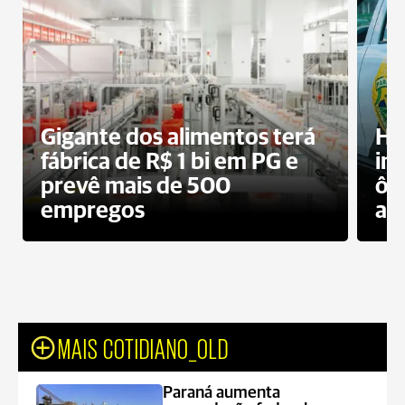
Gigante dos alimentos terá
Ho
fábrica de R$ 1 bi em PG e
im
prevê mais de 500
ôn
empregos
ac
MAIS COTIDIANO_OLD
Paraná aumenta