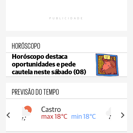
PUBLICIDADE
HORÓSCOPO
Horóscopo destaca
oportunidades e pede
cautela neste sábado (08)
PREVISÃO DO TEMPO
Carambeí
in 18°C
max 18°C
min 17°C