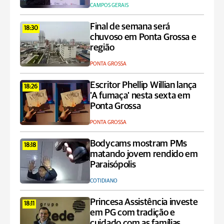
CAMPOS GERAIS
Final de semana será
18:30
chuvoso em Ponta Grossa e
região
PONTA GROSSA
Escritor Phellip Willian lança
18:26
'A fumaça' nesta sexta em
Ponta Grossa
PONTA GROSSA
Bodycams mostram PMs
18:18
matando jovem rendido em
Paraisópolis
COTIDIANO
Princesa Assistência investe
18:11
em PG com tradição e
cuidado com as famílias