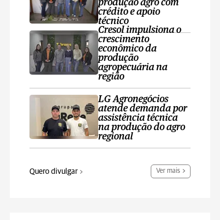
produção agro com
crédito e apoio
técnico
Cresol impulsiona o
crescimento
econômico da
produção
agropecuária na
região
LG Agronegócios
atende demanda por
assistência técnica
na produção do agro
regional
Quero divulgar
Ver mais