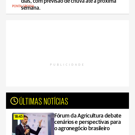
dias, com previsão de chuva até a próxima
PONTA GROSSA
semana.
PUBLICIDADE
ÚLTIMAS NOTÍCIAS
Fórum da Agricultura debate
18:45
cenários e perspectivas para
o agronegócio brasileiro