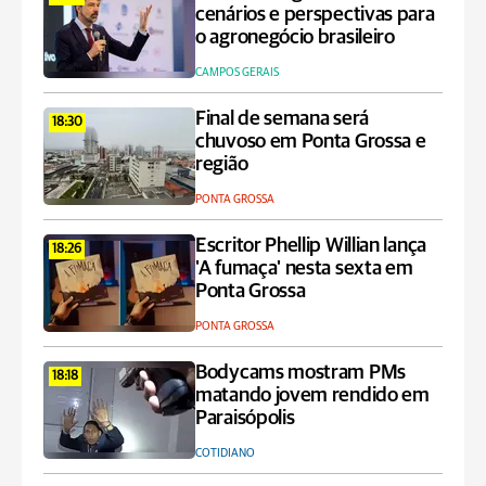
cenários e perspectivas para
o agronegócio brasileiro
CAMPOS GERAIS
Final de semana será
18:30
chuvoso em Ponta Grossa e
região
PONTA GROSSA
Escritor Phellip Willian lança
18:26
'A fumaça' nesta sexta em
Ponta Grossa
PONTA GROSSA
Bodycams mostram PMs
18:18
matando jovem rendido em
Paraisópolis
COTIDIANO