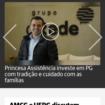
Princesa Assistência investe em PG
C
com tradição e cuidado com as
p
famílias
o