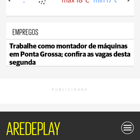
in 18°C
max 18°C
min 17°C
EMPREGOS
Trabalhe como montador de máquinas
em Ponta Grossa; confira as vagas desta
segunda
PUBLICIDADE
AREDEPLAY