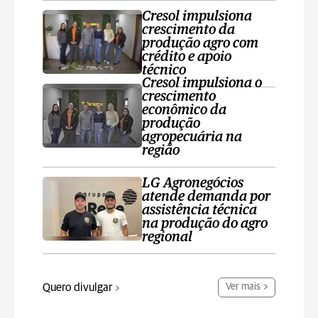
Cresol impulsiona
crescimento da
produção agro com
crédito e apoio
técnico
Cresol impulsiona o
crescimento
econômico da
produção
agropecuária na
região
LG Agronegócios
atende demanda por
assistência técnica
na produção do agro
regional
Quero divulgar
Ver mais