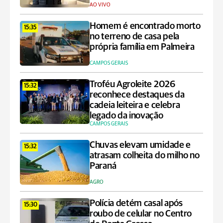
AO VIVO
Homem é encontrado morto
15:35
no terreno de casa pela
própria família em Palmeira
CAMPOS GERAIS
Troféu Agroleite 2026
15:32
reconhece destaques da
cadeia leiteira e celebra
legado da inovação
CAMPOS GERAIS
Chuvas elevam umidade e
15:32
atrasam colheita do milho no
Paraná
AGRO
Polícia detém casal após
15:30
roubo de celular no Centro