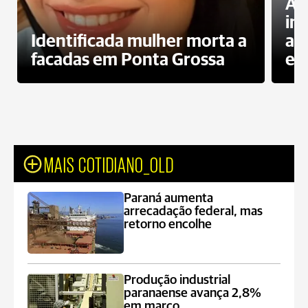
Al
in
Identificada mulher morta a
ag
facadas em Ponta Grossa
es
MAIS COTIDIANO_OLD
Paraná aumenta
arrecadação federal, mas
retorno encolhe
Produção industrial
paranaense avança 2,8%
em março