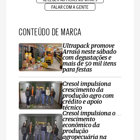
FALAR COM A GENTE
CONTEÚDO DE MARCA
Ultrapack promove
Arraiá neste sábado
com degustações e
mais de 50 mil itens
para festas
Cresol impulsiona
crescimento da
produção agro com
crédito e apoio
técnico
Cresol impulsiona o
crescimento
econômico da
produção
agropecuária na