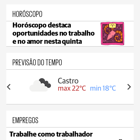
HORÓSCOPO
Horóscopo destaca
oportunidades no trabalho
e no amor nesta quinta
PREVISÃO DO TEMPO
sa
Castro
in 18°C
max 22°C
min 18°C
EMPREGOS
Trabalhe como trabalhador