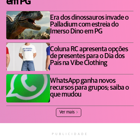
em PG
Era dos dinossauros invade o
Palladium com estreia do
Imerso Dino em PG
Coluna RC apresenta opções
de presentes para o Dia dos
Pais na Vibe Clothing
WhatsApp ganha novos
recursos para grupos; saiba o
que mudou
Ver mais
PUBLICIDADE