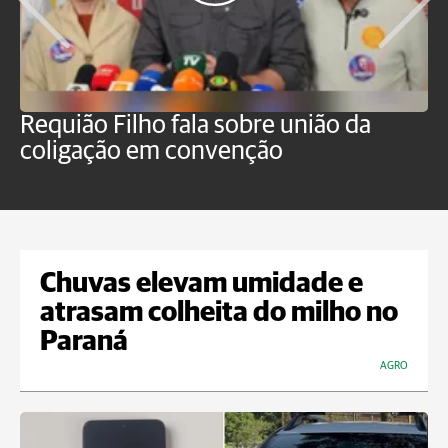
Requião Filho fala sobre união da
M
coligação em convenção
E
Chuvas elevam umidade e
atrasam colheita do milho no
Paraná
AGRO