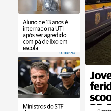
Aluno de 13 anos é
internado na UTI
após ser agredido
com pá de lixo em
escola
COTIDIANO
Jove
feri
scoo
BR-
Ministros do STF