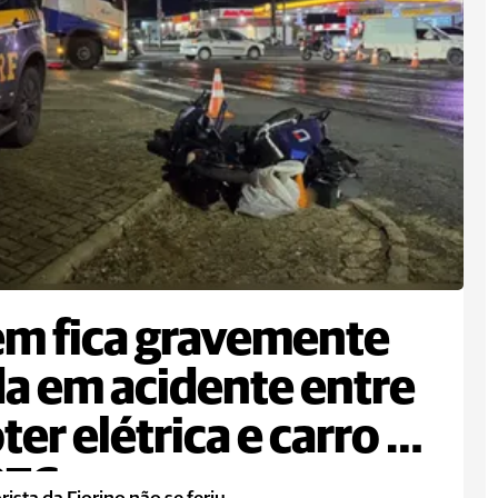
m fica gravemente
da em acidente entre
ter elétrica e carro na
376