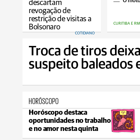
O motor
descartam
revogação de
restrição de visitas a
CURITIBA E RM
Bolsonaro
COTIDIANO
Troca de tiros deixa
suspeito baleados e
HORÓSCOPO
Horóscopo destaca
Ponta Grossa
oportunidades no trabalho
max 20°C
min 17°C
e no amor nesta quinta