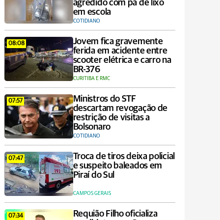
agredido com pá de lixo
em escola
COTIDIANO
Jovem fica gravemente
08:08
ferida em acidente entre
scooter elétrica e carro na
BR-376
CURITIBA E RMC
Ministros do STF
07:57
descartam revogação de
restrição de visitas a
Bolsonaro
COTIDIANO
Troca de tiros deixa policial
07:47
e suspeito baleados em
Piraí do Sul
CAMPOS GERAIS
Requião Filho oficializa
07:34