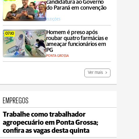
candidatura ao Governo
do Paraná em convenção
ELEIÇÕES
Homem é preso após
07:10
roubar quatro farmácias e
ameaçar funcionários em
PG
PONTA GROSSA
Ver mais
EMPREGOS
Trabalhe como trabalhador
Carambeí
agropecuário em Ponta Grossa;
max 21°C
min 18°C
confira as vagas desta quinta