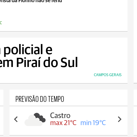
ista da Fiorino não se feriu
C
 policial e
m Piraí do Sul
CAMPOS GERAIS
PREVISÃO DO TEMPO
Castro
max 21°C
min 19°C