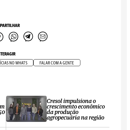
PARTILHAR
NTERAGIR
ÍCIAS NO WHATS
FALAR COM A GENTE
Cresol impulsiona o
om
crescimento econômico
50
da produção
agropecuária na região