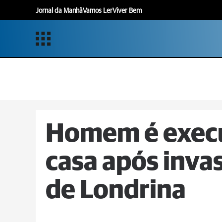
Jornal da Manhã
Vamos Ler
Viver Bem
Homem é execu
casa após invas
de Londrina