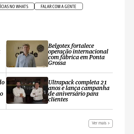
ÍCIAS NO WHATS
FALAR COM A GENTE
Belgotex fortalece
a
operação internacional
com fábrica em Ponta
Grossa
do
Ultrapack completa 21
anos e lança campanha
no
de aniversário para
clientes
Ver mais