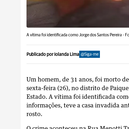
A vítima foi identificada como Jorge dos Santos Pereira -
Fo
Publicado por Iolanda Lima
@Siga-me
Um homem, de 31 anos, foi morto den
sexta-feira (26), no distrito de Paiqu
Estado. A vítima foi identificada com
informações, teve a casa invadida a
rosto.
O crime aconteceu na Rua Menotti Tra