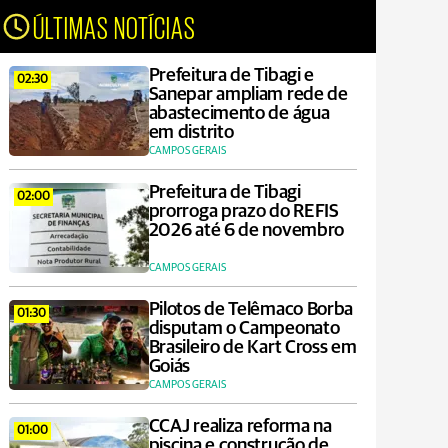
ÚLTIMAS NOTÍCIAS
Prefeitura de Tibagi e
02:30
Sanepar ampliam rede de
abastecimento de água
em distrito
CAMPOS GERAIS
Prefeitura de Tibagi
02:00
prorroga prazo do REFIS
2026 até 6 de novembro
CAMPOS GERAIS
Pilotos de Telêmaco Borba
01:30
disputam o Campeonato
Brasileiro de Kart Cross em
Goiás
CAMPOS GERAIS
CCAJ realiza reforma na
01:00
piscina e construção de