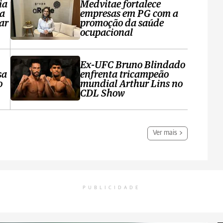
ia
Medvitae fortalece
ta
empresas em PG com a
ar
promoção da saúde
ocupacional
Ex-UFC Bruno Blindado
sa
enfrenta tricampeão
o
mundial Arthur Lins no
CDL Show
Ver mais
PUBLICIDADE