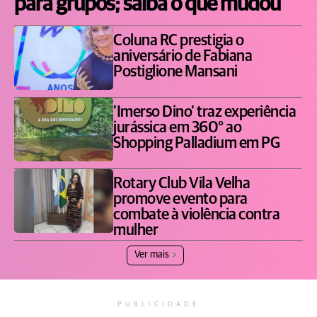
para grupos; saiba o que mudou
Coluna RC prestigia o
aniversário de Fabiana
Postiglione Mansani
'Imerso Dino' traz experiência
jurássica em 360° ao
Shopping Palladium em PG
Rotary Club Vila Velha
promove evento para
combate à violência contra
mulher
Ver mais
PUBLICIDADE