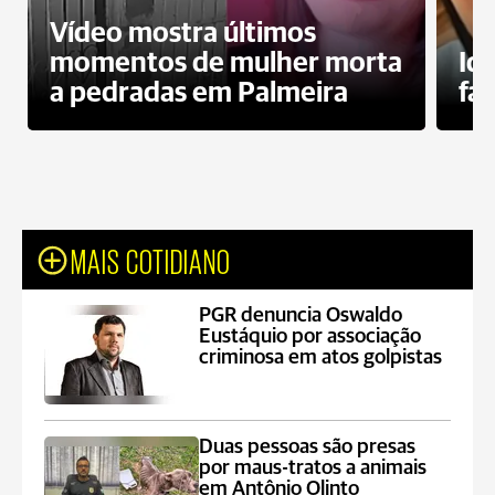
Vídeo mostra últimos
momentos de mulher morta
Id
a pedradas em Palmeira
fa
MAIS COTIDIANO
PGR denuncia Oswaldo
Eustáquio por associação
criminosa em atos golpistas
Duas pessoas são presas
por maus-tratos a animais
em Antônio Olinto