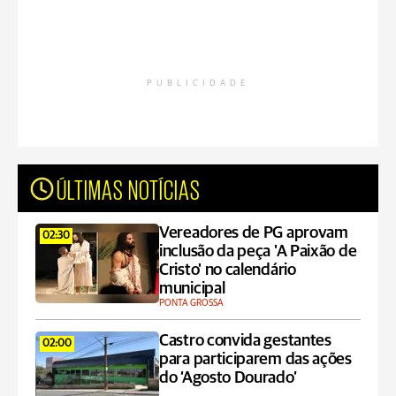
PUBLICIDADE
ÚLTIMAS NOTÍCIAS
Vereadores de PG aprovam
02:30
inclusão da peça 'A Paixão de
Cristo' no calendário
municipal
PONTA GROSSA
Castro convida gestantes
02:00
para participarem das ações
do ‘Agosto Dourado’