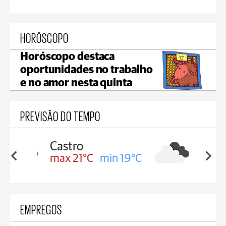
HORÓSCOPO
Horóscopo destaca
oportunidades no trabalho
e no amor nesta quinta
PREVISÃO DO TEMPO
Carambeí
in 19°C
max 21°C
min 18°C
EMPREGOS