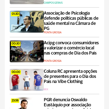
CAMPOS GERAIS
Associação de Psicologia
01:30
defende políticas públicas de
saúde mental na Câmara de
PG
PONTA GROSSA
Acipg convoca consumidores
00:30
a valorizar o comércio local
nas compras de Dia dos Pais
PONTA GROSSA
Coluna RC apresenta opções
00:00
de presentes para o Dia dos
Pais na Vibe Clothing
MIX
PGR denuncia Oswaldo
23:56
Eustáquio por associação