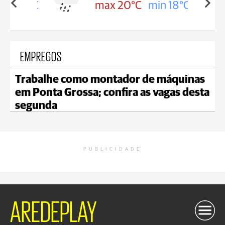
in 18°C
max 20°C
min 18°C
EMPREGOS
Trabalhe como montador de máquinas
em Ponta Grossa; confira as vagas desta
segunda
PUBLICIDADE
AREDEPLAY