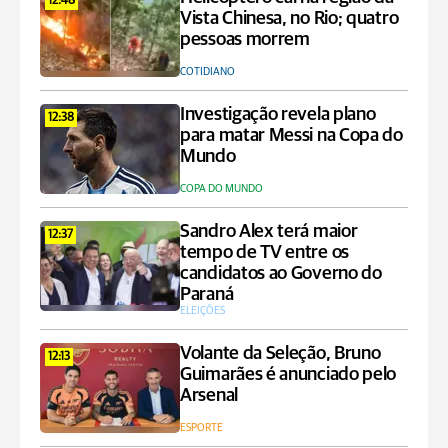
12:48
Vista Chinesa, no Rio; quatro
pessoas morrem
COTIDIANO
Investigação revela plano
12:38
para matar Messi na Copa do
Mundo
COPA DO MUNDO
Sandro Alex terá maior
12:37
tempo de TV entre os
candidatos ao Governo do
Paraná
ELEIÇÕES
Volante da Seleção, Bruno
12:13
Guimarães é anunciado pelo
Arsenal
ESPORTE