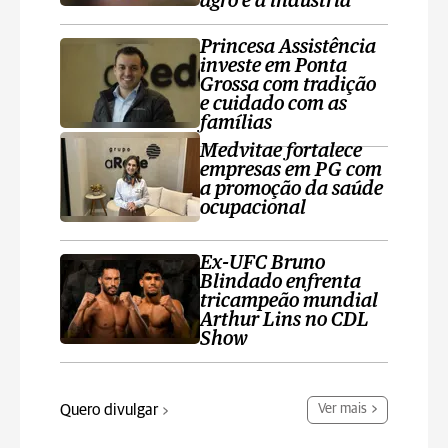
agro e a indústria
Princesa Assistência
investe em Ponta
Grossa com tradição
e cuidado com as
famílias
Medvitae fortalece
empresas em PG com
a promoção da saúde
ocupacional
Ex-UFC Bruno
Blindado enfrenta
tricampeão mundial
Arthur Lins no CDL
Show
Quero divulgar
Ver mais