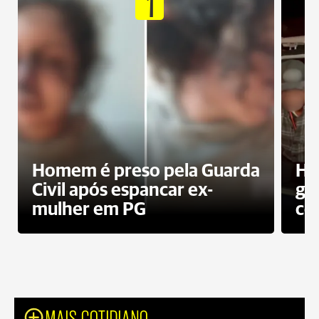
1
Homem é preso pela Guarda
Ho
Civil após espancar ex-
gr
mulher em PG
co
MAIS COTIDIANO