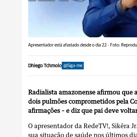
Apresentador está afastado desde o dia 22 -
Foto: Reprod
Dhiego Tchmolo
@Siga-me
Radialista amazonense afirmou que a
dois pulmões comprometidos pela Covi
afirmações – e diz que pai deve volta
O apresentador da RedeTV!, Sikêra Jr.
sua situação de saúde nos últimos d