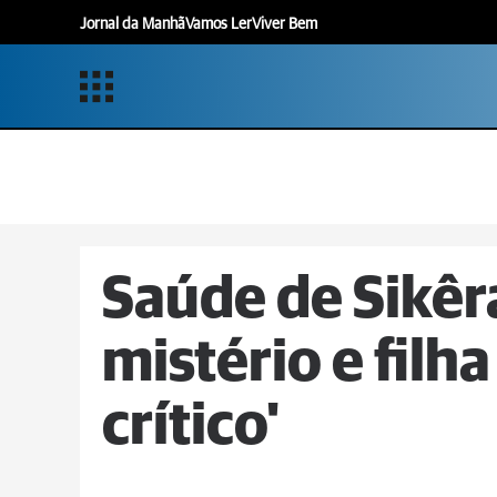
Jornal da Manhã
Vamos Ler
Viver Bem
Saúde de Sikêra
mistério e filh
crítico'