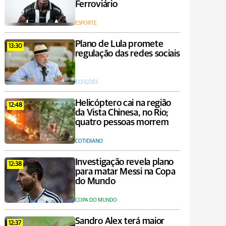
Ferroviário
ESPORTE
Plano de Lula promete
13:30
regulação das redes sociais
ELEIÇÕES
Helicóptero cai na região
12:48
da Vista Chinesa, no Rio;
quatro pessoas morrem
COTIDIANO
Investigação revela plano
12:38
para matar Messi na Copa
do Mundo
COPA DO MUNDO
Sandro Alex terá maior
12:37