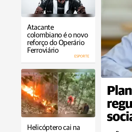
Atacante
colombiano é o novo
reforço do Operário
Ferroviário
ESPORTE
Plan
regu
soci
Helicóptero cai na