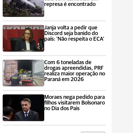
represa é encontrado
Janja volta a pedir que
Discord seja banido do
país: 'Não respeita o ECA'
Com 6 toneladas de
drogas apreendidas, PRF
realiza maior operação no
Paraná em 2026
Moraes nega pedido para
filhos visitarem Bolsonaro
no Dia dos Pais