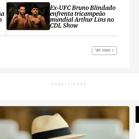
Ex-UFC Bruno Blindado
sa
enfrenta tricampeão
o
mundial Arthur Lins no
CDL Show
Ver mais
PUBLICIDADE