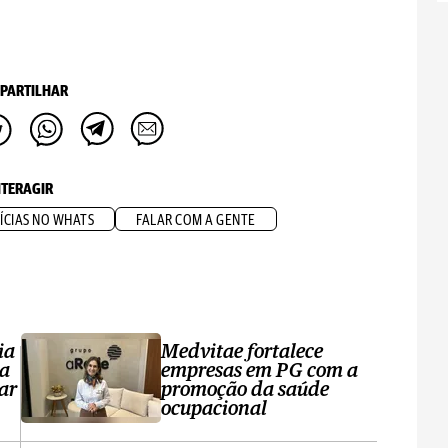
PARTILHAR
NTERAGIR
ÍCIAS NO WHATS
FALAR COM A GENTE
ia
Medvitae fortalece
ta
empresas em PG com a
ar
promoção da saúde
ocupacional