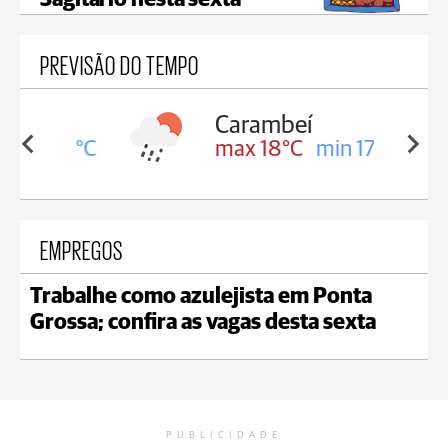
Sagitário nesta sexta
PREVISÃO DO TEMPO
Carambeí
in 18°C
max 18°C
min 17°C
EMPREGOS
Trabalhe como azulejista em Ponta
Grossa; confira as vagas desta sexta
PUBLICIDADE