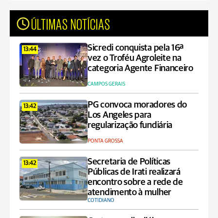
ÚLTIMAS NOTÍCIAS
Sicredi conquista pela 16ª
13:44
vez o Troféu Agroleite na
categoria Agente Financeiro
CAMPOS GERAIS
PG convoca moradores do
13:42
Los Angeles para
regularização fundiária
PONTA GROSSA
Secretaria de Políticas
13:42
Públicas de Irati realizará
encontro sobre a rede de
atendimento à mulher
COTIDIANO