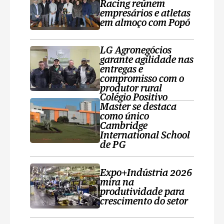
Racing reúnem
empresários e atletas
em almoço com Popó
LG Agronegócios
garante agilidade nas
entregas e
compromisso com o
produtor rural
Colégio Positivo
Master se destaca
como único
Cambridge
International School
de PG
Expo+Indústria 2026
mira na
produtividade para
crescimento do setor