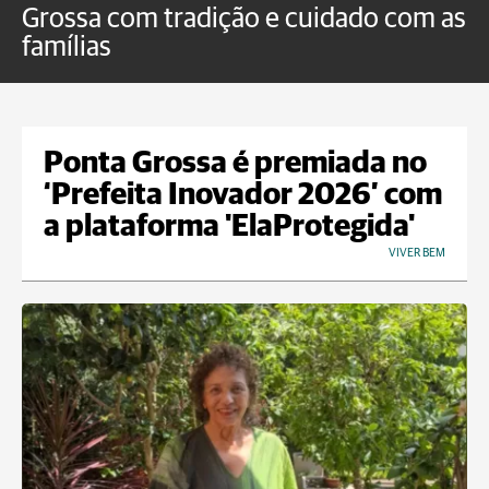
Grossa com tradição e cuidado com as
e
famílias
P
Ponta Grossa é premiada no
‘Prefeita Inovador 2026’ com
a plataforma 'ElaProtegida'
VIVER BEM