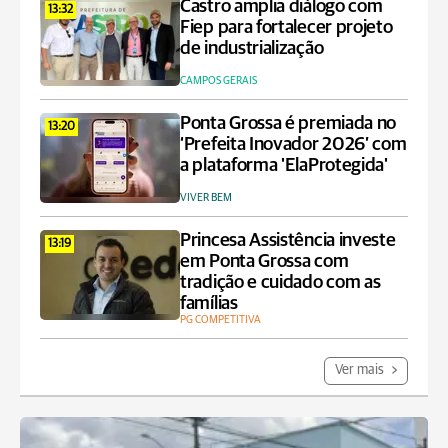
Castro amplia diálogo com
13:32
Fiep para fortalecer projeto
de industrialização
CAMPOS GERAIS
Ponta Grossa é premiada no
13:20
‘Prefeita Inovador 2026’ com
a plataforma 'ElaProtegida'
VIVER BEM
Princesa Assistência investe
13:19
em Ponta Grossa com
tradição e cuidado com as
famílias
PG COMPETITIVA
Ver mais