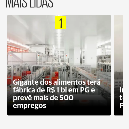
MAIS LIDAS
1
Gigante dos alimentos terá
fábrica de R$ 1 bi em PG e
In
prevê mais de 500
te
empregos
Po