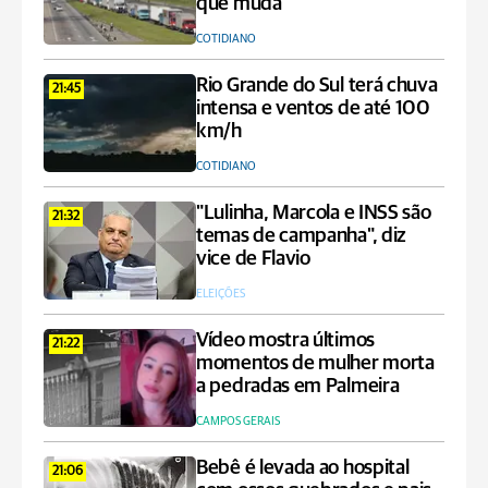
que muda
COTIDIANO
Rio Grande do Sul terá chuva
21:45
intensa e ventos de até 100
km/h
COTIDIANO
"Lulinha, Marcola e INSS são
21:32
temas de campanha", diz
vice de Flavio
ELEIÇÕES
Vídeo mostra últimos
21:22
momentos de mulher morta
a pedradas em Palmeira
CAMPOS GERAIS
Bebê é levada ao hospital
21:06