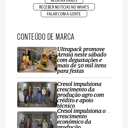
RELATAR ERROS
RECEBER NOTÍCIAS NO WHATS
FALAR COM A GENTE
CONTEÚDO DE MARCA
Ultrapack promove
Arraiá neste sábado
com degustações e
mais de 50 mil itens
para festas
Cresol impulsiona
crescimento da
produção agro com
crédito e apoio
técnico
Cresol impulsiona o
crescimento
econômico da
produção