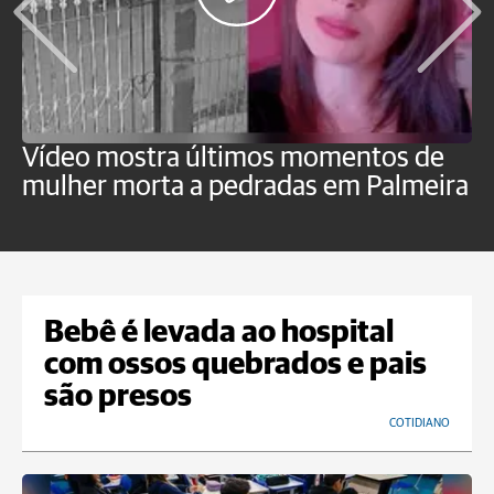
Vídeo mostra últimos momentos de
"
mulher morta a pedradas em Palmeira
c
U
Bebê é levada ao hospital
com ossos quebrados e pais
são presos
COTIDIANO