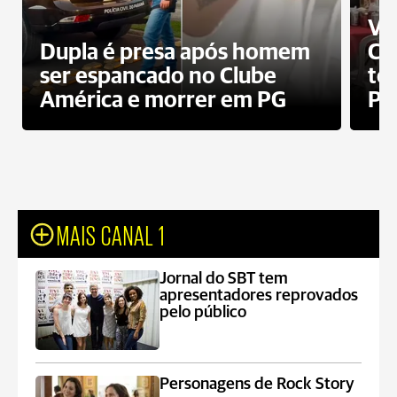
Ví
Dupla é presa após homem
Cl
ser espancado no Clube
te
América e morrer em PG
PG
MAIS CANAL 1
Jornal do SBT tem
apresentadores reprovados
pelo público
Personagens de Rock Story