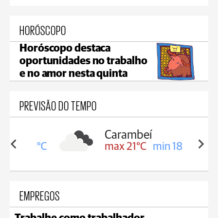
HORÓSCOPO
Horóscopo destaca
oportunidades no trabalho
e no amor nesta quinta
PREVISÃO DO TEMPO
Carambeí
in 19°C
max 21°C
min 18°C
EMPREGOS