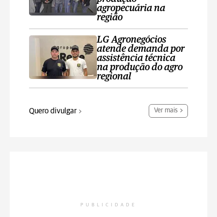
agropecuária na
região
LG Agronegócios
atende demanda por
assistência técnica
na produção do agro
regional
Quero divulgar
Ver mais
PUBLICIDADE