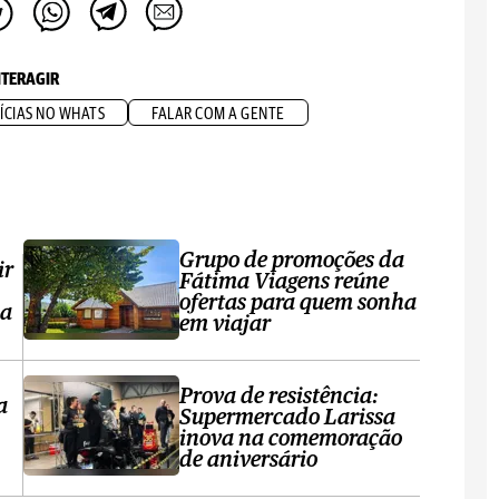
NTERAGIR
ÍCIAS NO WHATS
FALAR COM A GENTE
Grupo de promoções da
ir
Fátima Viagens reúne
ofertas para quem sonha
sa
em viajar
Prova de resistência:
a
Supermercado Larissa
inova na comemoração
de aniversário