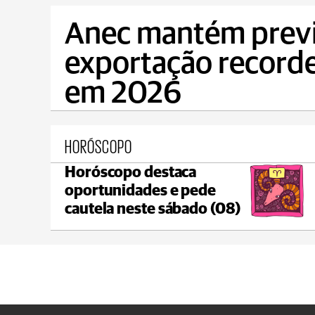
Anec mantém previ
exportação recorde 
em 2026
HORÓSCOPO
Horóscopo destaca
Ponta Grossa
oportunidades e pede
max 17°C
min 17°C
cautela neste sábado (08)