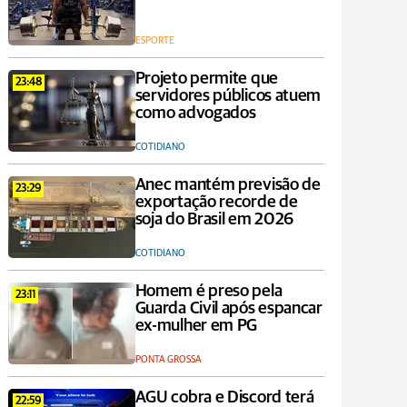
ESPORTE
Projeto permite que
23:48
servidores públicos atuem
como advogados
COTIDIANO
Anec mantém previsão de
23:29
exportação recorde de
soja do Brasil em 2026
COTIDIANO
Homem é preso pela
23:11
Guarda Civil após espancar
ex-mulher em PG
PONTA GROSSA
AGU cobra e Discord terá
22:59