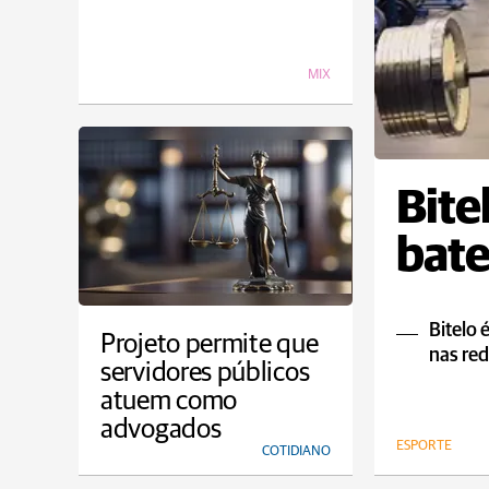
MIX
Bite
bate
Bitelo 
Projeto permite que
nas red
servidores públicos
atuem como
advogados
ESPORTE
COTIDIANO