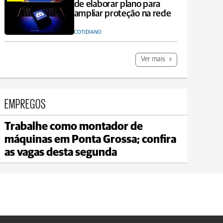
de elaborar plano para
ampliar proteção na rede
COTIDIANO
Ver mais
EMPREGOS
Trabalhe como montador de
Carambeí
máquinas em Ponta Grossa; confira
max 18°C
min 17°C
as vagas desta segunda