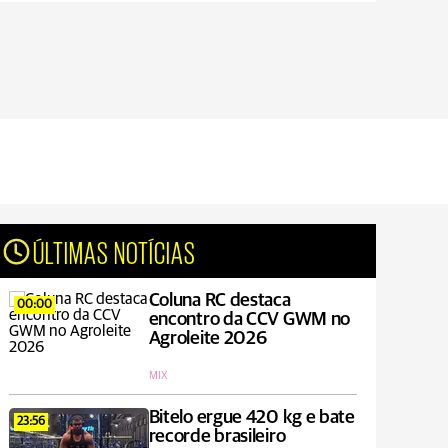
ÚLTIMAS NOTÍCIAS
Coluna RC destaca
00:00
encontro da CCV GWM no
Agroleite 2026
MIX
Bitelo ergue 420 kg e bate
23:56
recorde brasileiro