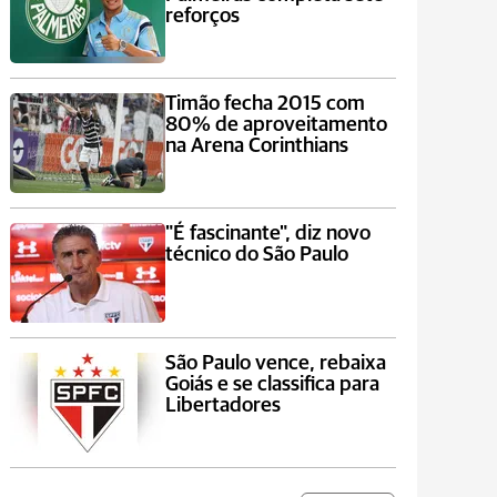
reforços
Timão fecha 2015 com
80% de aproveitamento
na Arena Corinthians
"É fascinante", diz novo
técnico do São Paulo
São Paulo vence, rebaixa
Goiás e se classifica para
Libertadores