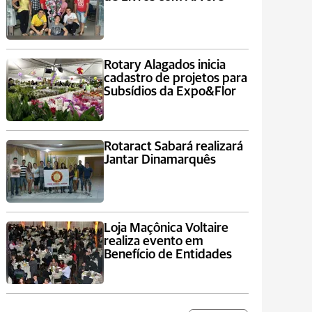
Rotary Alagados inicia
cadastro de projetos para
Subsídios da Expo&Flor
Rotaract Sabará realizará
Jantar Dinamarquês
Loja Maçônica Voltaire
realiza evento em
Benefício de Entidades