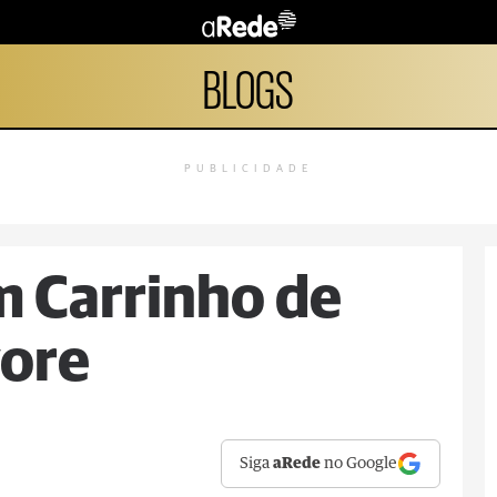
BLOGS
PUBLICIDADE
 Carrinho de
vore
Siga
aRede
no Google