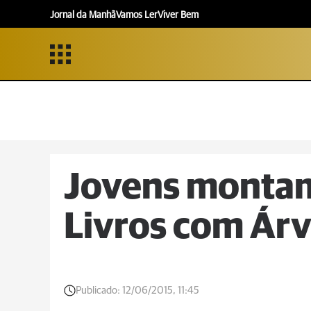
Jornal da Manhã
Vamos Ler
Viver Bem
Jovens montam
Livros com Ár
Publicado:
12/06/2015, 11:45