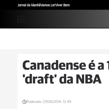
Jornal da Manhã
Vamos Ler
Viver Bem
Canadense é a 
'draft' da NBA
Publicado:
27/06/2014, 12:49