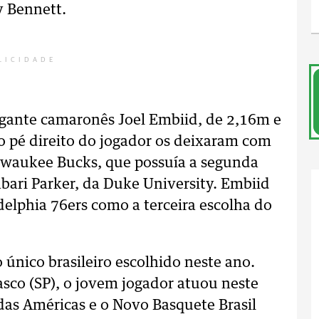
y Bennett.
LICIDADE
igante camaronês Joel Embiid, de 2,16m e
 pé direito do jogador os deixaram com
waukee Bucks, que possuía a segunda
abari Parker, da Duke University. Embiid
elphia 76ers como a terceira escolha do
o único brasileiro escolhido neste ano.
sco (SP), o jovem jogador atuou neste
 das Américas e o Novo Basquete Brasil