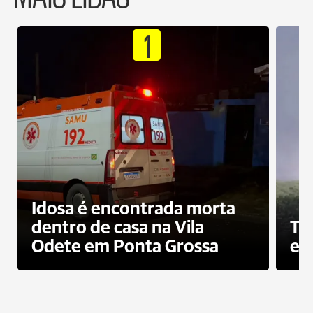
1
Idosa é encontrada morta
dentro de casa na Vila
To
Odete em Ponta Grossa
e 