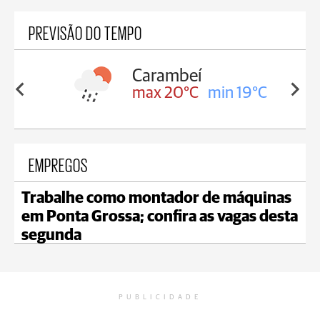
PREVISÃO DO TEMPO
Carambeí
in 19°C
max 20°C
min 19°C
EMPREGOS
Trabalhe como montador de máquinas
em Ponta Grossa; confira as vagas desta
segunda
PUBLICIDADE