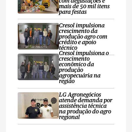
com degustações e
mais de 50 mil itens
para festas
Cresol impulsiona
crescimento da
produção agro com
crédito e apoio
técnico
Cresol impulsiona o
crescimento
econômico da
produção
agropecuária na
região
LG Agronegócios
atende demanda por
assistência técnica
na produção do agro
regional