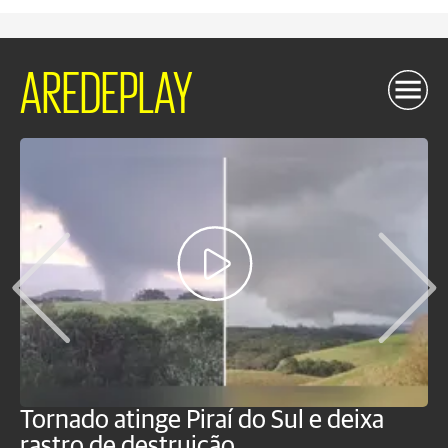
AREDEPLAY
Tornado atinge Piraí do Sul e deixa
H
rastro de destruição
C