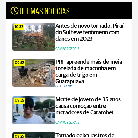
ÚLTIMAS NOTÍCIAS
Antes de novo tornado, Piraí
10:32
do Sul teve fenômeno com
danos em 2023
CAMPOS GERAIS
PRF apreende mais de meia
09:52
tonelada de maconha em
carga de trigo em
Guarapuava
COTIDIANO
Morte de jovem de 35 anos
09:39
causa comoção entre
moradores de Carambeí
CAMPOS GERAIS
Tornado deixa rastros de
09:25