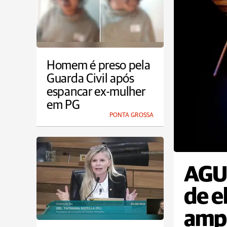
Homem é preso pela
Guarda Civil após
espancar ex-mulher
em PG
PONTA GROSSA
AGU 
de e
ampl