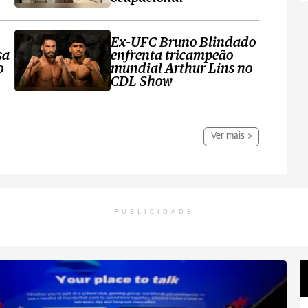
Ex-UFC Bruno Blindado
sa
enfrenta tricampeão
o
mundial Arthur Lins no
CDL Show
Ver mais
PUBLICIDADE