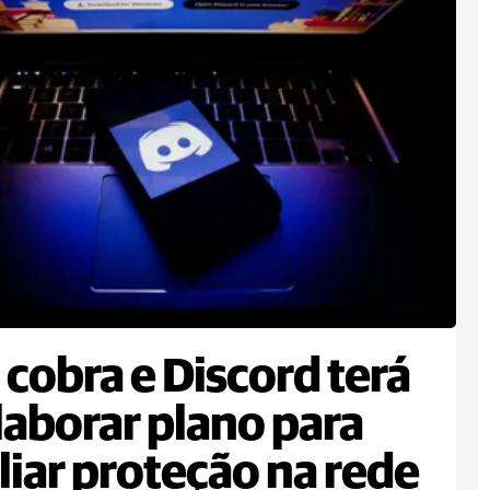
cobra e Discord terá
laborar plano para
iar proteção na rede