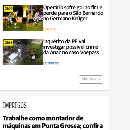
Operário sofre gol no fim e
21:56
perde para o São Bernardo
no Germano Krüger
ESPORTE
Inquérito da PF vai
21:38
investigar possível crime
da Anac no caso Voepass
COTIDIANO
Ver mais
EMPREGOS
Trabalhe como montador de
Prudentópolis
máquinas em Ponta Grossa; confira
max 17°C
min 16°C