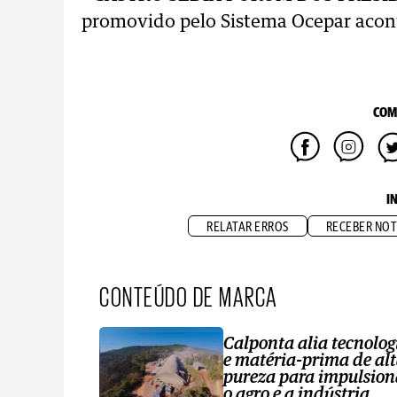
promovido pelo Sistema Ocepar acon
COM
I
RELATAR ERROS
RECEBER NOT
CONTEÚDO DE MARCA
Calponta alia tecnolog
e matéria-prima de al
pureza para impulsion
o agro e a indústria