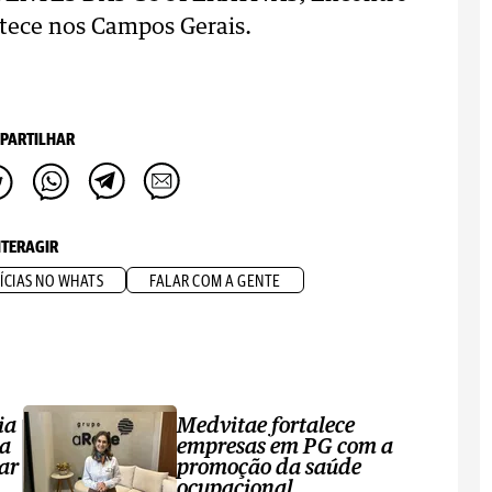
tece nos Campos Gerais.
PARTILHAR
NTERAGIR
ÍCIAS NO WHATS
FALAR COM A GENTE
ia
Medvitae fortalece
ta
empresas em PG com a
ar
promoção da saúde
ocupacional