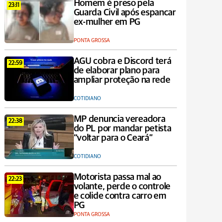
Homem é preso pela
23:11
Guarda Civil após espancar
ex-mulher em PG
PONTA GROSSA
AGU cobra e Discord terá
22:59
de elaborar plano para
ampliar proteção na rede
COTIDIANO
MP denuncia vereadora
22:38
do PL por mandar petista
“voltar para o Ceará”
COTIDIANO
Motorista passa mal ao
22:23
volante, perde o controle
e colide contra carro em
PG
PONTA GROSSA