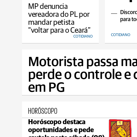
MP denuncia
Discord
vereadora do PL por
para to
mandar petista
“voltar para o Ceará”
COTIDIANO
COTIDIANO
Motorista passa ma
perde o controle e 
em PG
HORÓSCOPO
Horóscopo destaca
Irati
oportunidades e pede
max 17°C
min 17°C