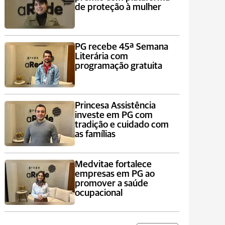
de proteção à mulher
PG recebe 45ª Semana
Literária com
programação gratuita
Princesa Assistência
investe em PG com
tradição e cuidado com
as famílias
Medvitae fortalece
empresas em PG ao
promover a saúde
ocupacional