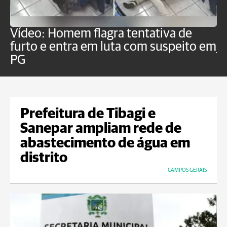
Vídeo: Homem flagra tentativa de
B
furto e entra em luta com suspeito em
j
PG
Prefeitura de Tibagi e
Sanepar ampliam rede de
abastecimento de água em
distrito
CAMPOS GERAIS