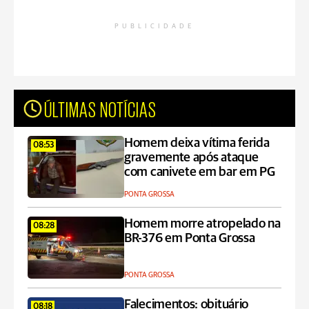
PUBLICIDADE
ÚLTIMAS NOTÍCIAS
Homem deixa vítima ferida
08:53
gravemente após ataque
com canivete em bar em PG
PONTA GROSSA
Homem morre atropelado na
08:28
BR-376 em Ponta Grossa
PONTA GROSSA
Falecimentos: obituário
08:18