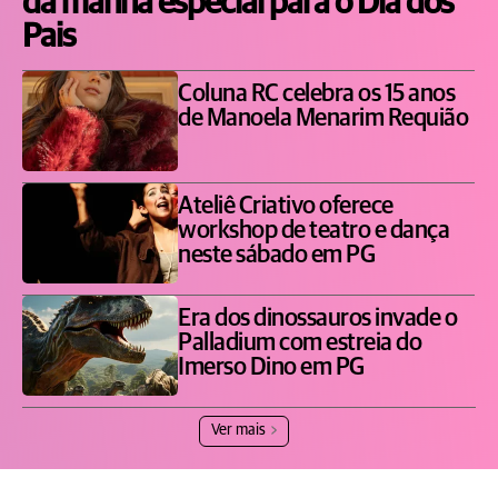
da manhã especial para o Dia dos
Pais
Coluna RC celebra os 15 anos
de Manoela Menarim Requião
Ateliê Criativo oferece
workshop de teatro e dança
neste sábado em PG
Era dos dinossauros invade o
Palladium com estreia do
Imerso Dino em PG
Ver mais