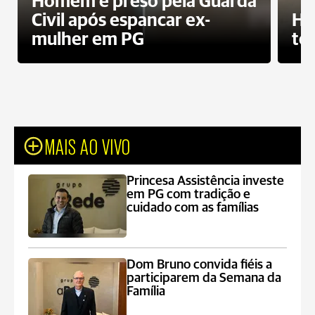
Homem é preso pela Guarda
Civil após espancar ex-
Ho
mulher em PG
te
MAIS AO VIVO
Princesa Assistência investe
em PG com tradição e
cuidado com as famílias
Dom Bruno convida fiéis a
participarem da Semana da
Família