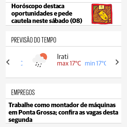
Horóscopo destaca
oportunidades e pede
cautela neste sábado (08)
PREVISÃO DO TEMPO
Irati
in 16°C
max 17°C
min 17°C
EMPREGOS
Trabalhe como montador de máquinas
em Ponta Grossa; confira as vagas desta
segunda