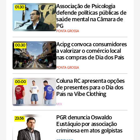
Associação de Psicologia
01:30
defende políticas públicas de
saúde mental na Câmara de
PG
PONTA GROSSA
Acipg convoca consumidores
00:30
a valorizar o comércio local
nas compras de Dia dos Pais
PONTA GROSSA
Coluna RC apresenta opções
00:00
de presentes para o Dia dos
Pais na Vibe Clothing
MIX
PGR denuncia Oswaldo
23:56
Eustáquio por associação
criminosa em atos golpistas