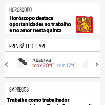
HORÓSCOPO
Horóscopo destaca
oportunidades no trabalho
e no amor nesta quinta
PREVISÃO DO TEMPO
Irati
min 17°C
max 16°C
min 16°C
EMPREGOS
Trabalhe como trabalhador