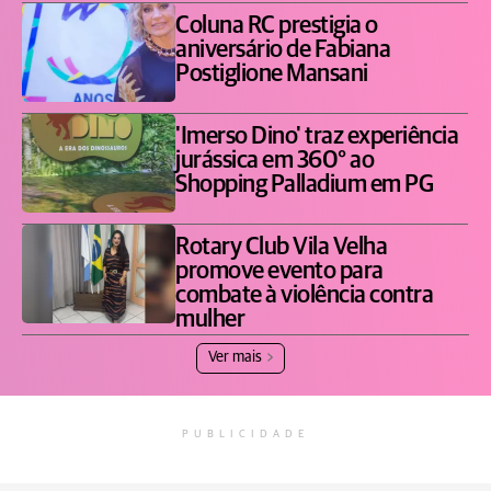
Coluna RC prestigia o
aniversário de Fabiana
Postiglione Mansani
'Imerso Dino' traz experiência
jurássica em 360° ao
Shopping Palladium em PG
Rotary Club Vila Velha
promove evento para
combate à violência contra
mulher
Ver mais
PUBLICIDADE