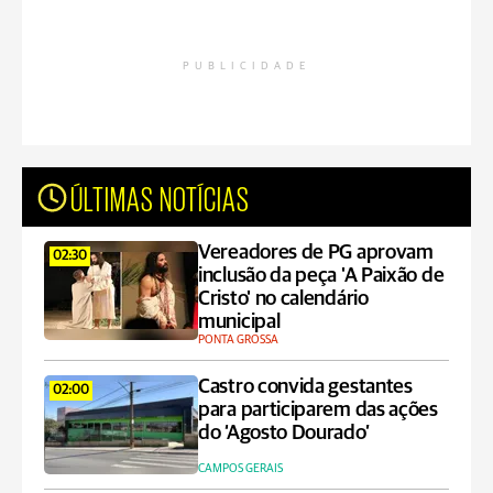
PUBLICIDADE
ÚLTIMAS NOTÍCIAS
Vereadores de PG aprovam
02:30
inclusão da peça 'A Paixão de
Cristo' no calendário
municipal
PONTA GROSSA
Castro convida gestantes
02:00
para participarem das ações
do ‘Agosto Dourado’
CAMPOS GERAIS