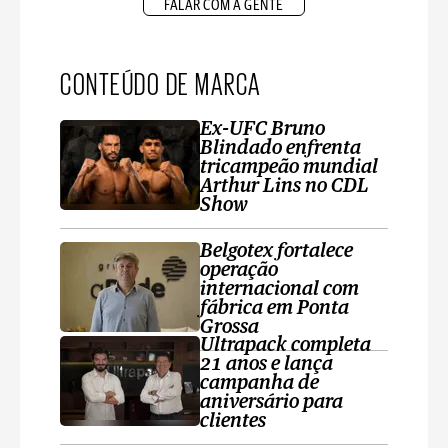
FALAR COM A GENTE
CONTEÚDO DE MARCA
Ex-UFC Bruno
Blindado enfrenta
tricampeão mundial
Arthur Lins no CDL
Show
Belgotex fortalece
operação
internacional com
fábrica em Ponta
Grossa
Ultrapack completa
21 anos e lança
campanha de
aniversário para
clientes