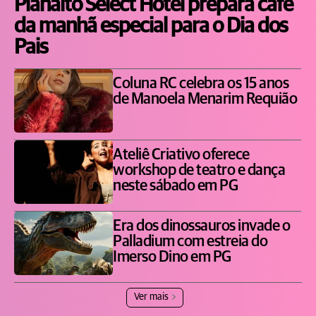
Planalto Select Hotel prepara café
da manhã especial para o Dia dos
Pais
Coluna RC celebra os 15 anos
de Manoela Menarim Requião
Ateliê Criativo oferece
workshop de teatro e dança
neste sábado em PG
Era dos dinossauros invade o
Palladium com estreia do
Imerso Dino em PG
Ver mais