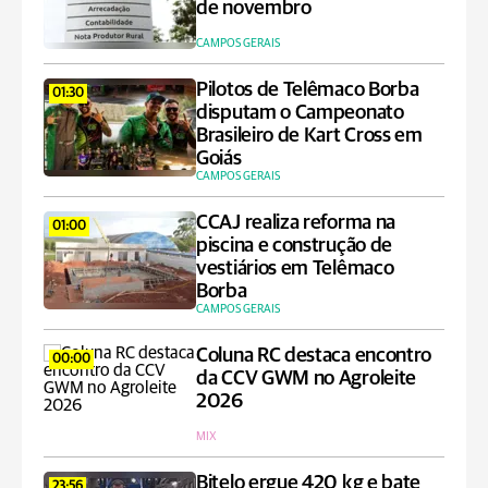
de novembro
CAMPOS GERAIS
Pilotos de Telêmaco Borba
01:30
disputam o Campeonato
Brasileiro de Kart Cross em
Goiás
CAMPOS GERAIS
CCAJ realiza reforma na
01:00
piscina e construção de
vestiários em Telêmaco
Borba
CAMPOS GERAIS
Coluna RC destaca encontro
00:00
da CCV GWM no Agroleite
2026
MIX
Bitelo ergue 420 kg e bate
23:56