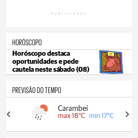
PUBLICIDADE
HORÓSCOPO
Horóscopo destaca
oportunidades e pede
cautela neste sábado (08)
PREVISÃO DO TEMPO
Carambeí
in 18°C
max 18°C
min 17°C