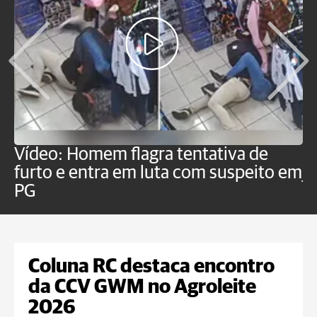
Vídeo: Homem flagra tentativa de
B
furto e entra em luta com suspeito em
j
PG
Coluna RC destaca encontro
da CCV GWM no Agroleite
2026