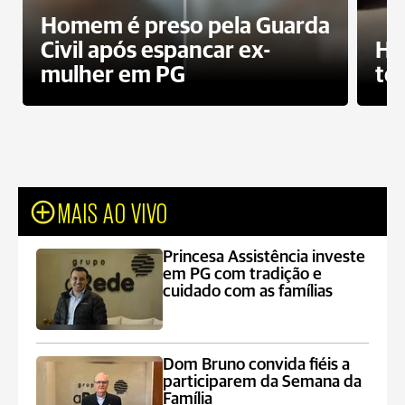
Homem é preso pela Guarda
Civil após espancar ex-
Ho
mulher em PG
te
MAIS AO VIVO
Princesa Assistência investe
em PG com tradição e
cuidado com as famílias
Dom Bruno convida fiéis a
participarem da Semana da
Família