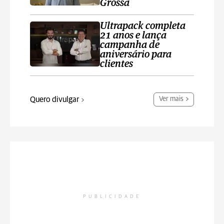
Grossa
Ultrapack completa
21 anos e lança
campanha de
aniversário para
clientes
Quero divulgar
Ver mais
PUBLICIDADE