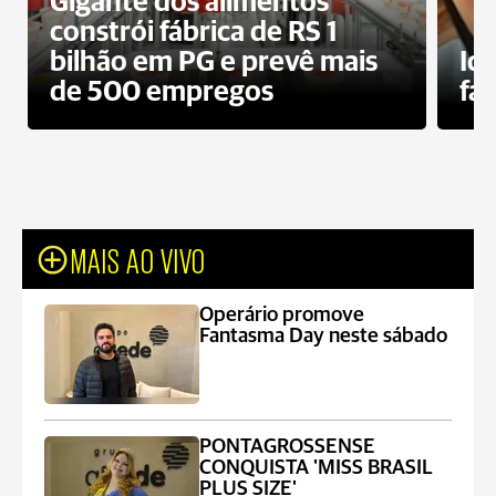
Gigante dos alimentos
constrói fábrica de RS 1
bilhão em PG e prevê mais
Id
de 500 empregos
fa
MAIS AO VIVO
Operário promove
Fantasma Day neste sábado
PONTAGROSSENSE
CONQUISTA 'MISS BRASIL
PLUS SIZE'