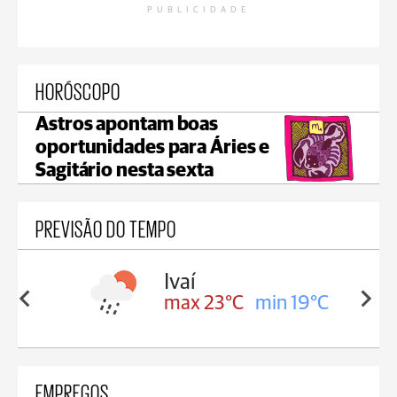
PUBLICIDADE
HORÓSCOPO
Astros apontam boas
oportunidades para Áries e
Sagitário nesta sexta
PREVISÃO DO TEMPO
lis
Ivaí
in 17°C
max 23°C
min 19°C
EMPREGOS