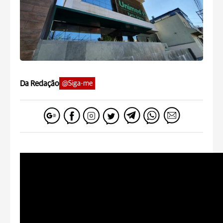
Da Redação
@Siga-me