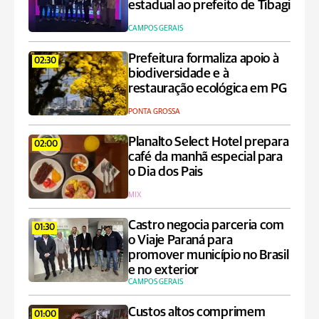
estadual ao prefeito de Tibagi
CAMPOS GERAIS
Prefeitura formaliza apoio à
02:30
biodiversidade e à
restauração ecológica em PG
PONTA GROSSA
Planalto Select Hotel prepara
02:00
café da manhã especial para
o Dia dos Pais
MIX
Castro negocia parceria com
01:30
o Viaje Paraná para
promover município no Brasil
e no exterior
CAMPOS GERAIS
Custos altos comprimem
01:00