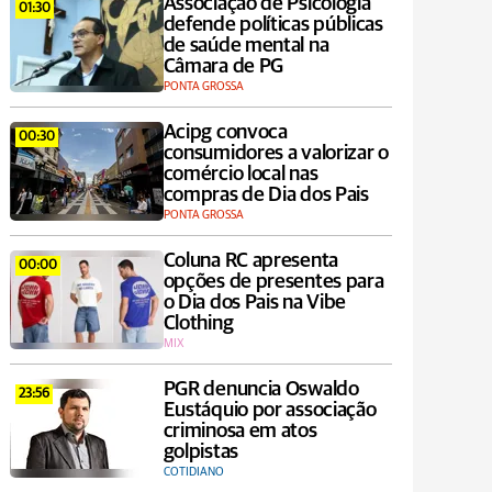
Associação de Psicologia
01:30
defende políticas públicas
de saúde mental na
Câmara de PG
PONTA GROSSA
Acipg convoca
00:30
consumidores a valorizar o
comércio local nas
compras de Dia dos Pais
PONTA GROSSA
Coluna RC apresenta
00:00
opções de presentes para
o Dia dos Pais na Vibe
Clothing
MIX
PGR denuncia Oswaldo
23:56
Eustáquio por associação
criminosa em atos
golpistas
COTIDIANO