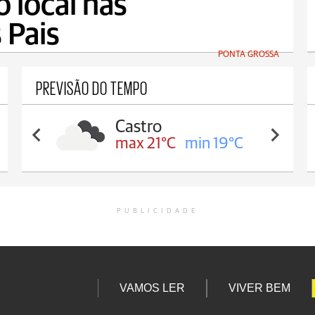
o local nas
 Pais
PONTA GROSSA
PREVISÃO DO TEMPO
Carambeí
C
min 19°C
max 21°C
mi
PUBLICIDADE
VAMOS LER
VIVER BEM