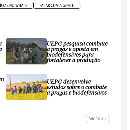
ÍCIAS NO WHATS
FALAR COM A GENTE
a
UEPG pesquisa combate
a
a pragas e aposta em
biodefensivos para
fortalecer a produção
em
UEPG desenvolve
estudos sobre o combate
a pragas e biodefensivos
Ver mais