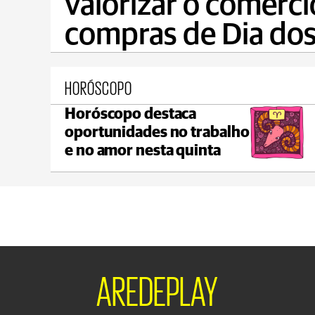
valorizar o comérci
compras de Dia dos
HORÓSCOPO
Horóscopo destaca
nta Grossa
Castro
oportunidades no trabalho
x 20°C
min 17°C
max 21°
e no amor nesta quinta
AREDEPLAY