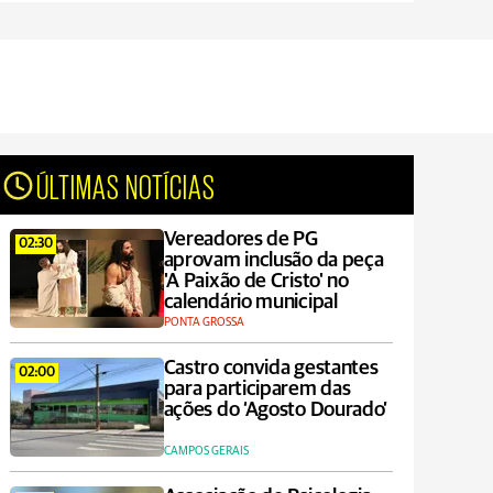
ÚLTIMAS NOTÍCIAS
Vereadores de PG
02:30
aprovam inclusão da peça
'A Paixão de Cristo' no
calendário municipal
PONTA GROSSA
Castro convida gestantes
02:00
para participarem das
ações do ‘Agosto Dourado’
CAMPOS GERAIS