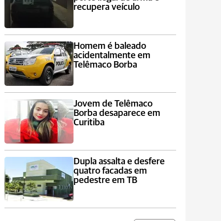
recupera veículo
Homem é baleado
acidentalmente em
Telêmaco Borba
Jovem de Telêmaco
Borba desaparece em
Curitiba
Dupla assalta e desfere
quatro facadas em
pedestre em TB