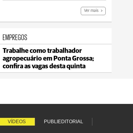
Ver mais
EMPREGOS
Trabalhe como trabalhador
Jaguariaíva
agropecuário em Ponta Grossa;
n 18°C
max 21°C
min 20°
confira as vagas desta quinta
VÍDEOS
PUBLIEDITORIAL