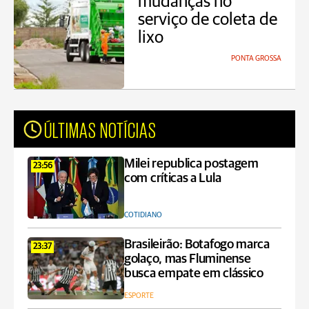
mudanças no
serviço de coleta de
lixo
PONTA GROSSA
ÚLTIMAS NOTÍCIAS
Milei republica postagem
23:56
com críticas a Lula
COTIDIANO
Brasileirão: Botafogo marca
23:37
golaço, mas Fluminense
busca empate em clássico
ESPORTE