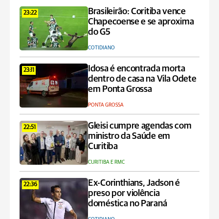
Brasileirão: Coritiba vence
23:22
Chapecoense e se aproxima
do G5
COTIDIANO
Idosa é encontrada morta
23:11
dentro de casa na Vila Odete
em Ponta Grossa
PONTA GROSSA
Gleisi cumpre agendas com
22:51
ministro da Saúde em
Curitiba
CURITIBA E RMC
Ex-Corinthians, Jadson é
22:36
preso por violência
doméstica no Paraná