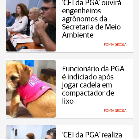
‘CEI da PGA’ ouvirá
engenheiros
agrônomos da
Secretaria de Meio
Ambiente
PONTA GROSSA
Funcionário da PGA
é indiciado após
jogar cadela em
compactador de
lixo
PONTA GROSSA
‘CEI da PGA’ realiza