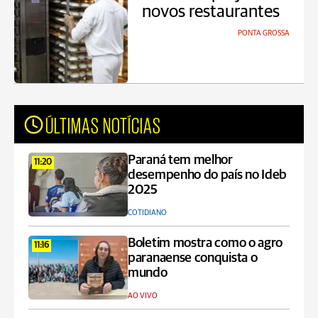
novos restaurantes
PONTA GROSSA
ÚLTIMAS NOTÍCIAS
Paraná tem melhor
11:20
desempenho do país no Ideb
2025
COTIDIANO
Boletim mostra como o agro
11:16
paranaense conquista o
mundo
AO VIVO