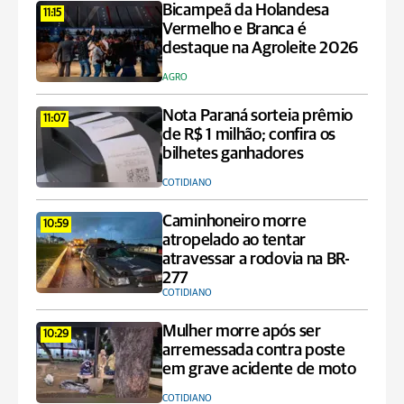
Bicampeã da Holandesa
11:15
Vermelho e Branca é
destaque na Agroleite 2026
AGRO
Nota Paraná sorteia prêmio
11:07
de R$ 1 milhão; confira os
bilhetes ganhadores
COTIDIANO
Caminhoneiro morre
10:59
atropelado ao tentar
atravessar a rodovia na BR-
277
COTIDIANO
Mulher morre após ser
10:29
arremessada contra poste
em grave acidente de moto
COTIDIANO