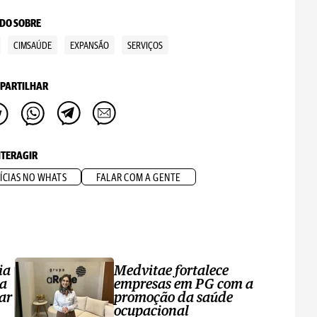
DO SOBRE
CIMSAÚDE
EXPANSÃO
SERVIÇOS
PARTILHAR
NTERAGIR
ÍCIAS NO WHATS
FALAR COM A GENTE
ia
Medvitae fortalece
ta
empresas em PG com a
ar
promoção da saúde
ocupacional