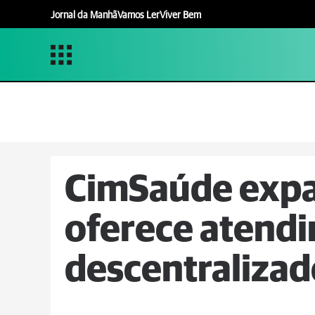
Jornal da Manhã
Vamos Ler
Viver Bem
CimSaúde expa
oferece atend
descentralizad