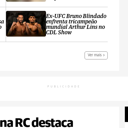
Ex-UFC Bruno Blindado
sa
enfrenta tricampeão
o
mundial Arthur Lins no
CDL Show
Ver mais
PUBLICIDADE
na RC destaca