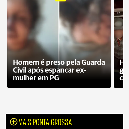
Homem é preso pela Guarda
Ho
Civil após espancar ex-
gr
mulher em PG
co
MAIS PONTA GROSSA