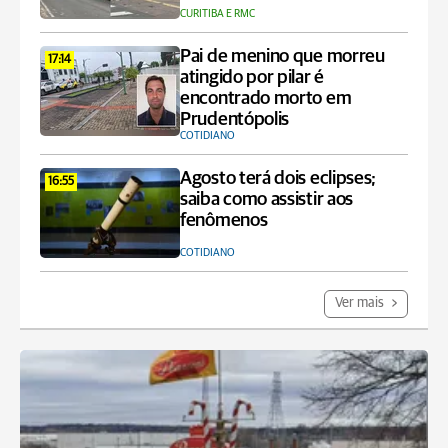
CURITIBA E RMC
Pai de menino que morreu
17:14
atingido por pilar é
encontrado morto em
Prudentópolis
COTIDIANO
Agosto terá dois eclipses;
16:55
saiba como assistir aos
fenômenos
COTIDIANO
Ver mais