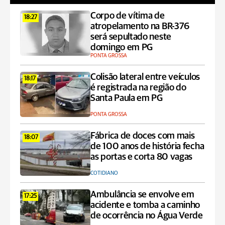
Corpo de vítima de
18:27
atropelamento na BR-376
será sepultado neste
domingo em PG
PONTA GROSSA
Colisão lateral entre veículos
18:17
é registrada na região do
Santa Paula em PG
PONTA GROSSA
Fábrica de doces com mais
18:07
de 100 anos de história fecha
as portas e corta 80 vagas
COTIDIANO
Ambulância se envolve em
17:25
acidente e tomba a caminho
de ocorrência no Água Verde