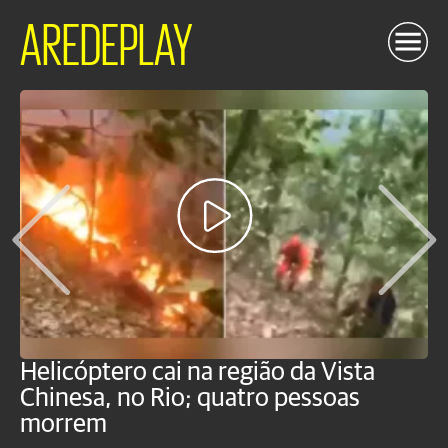
AREDEPLAY
Helicóptero cai na região da Vista
C
Chinesa, no Rio; quatro pessoas
a
morrem
o