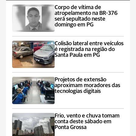
Corpo de vítima de
atropelamento na BR-376
será sepultado neste
domingo em PG
Colisão lateral entre veículos
é registrada na região do
Santa Paula em PG
Projetos de extensão
aproximam moradores das
tecnologias digitais
Frio, vento e chuva tomam
conta deste sábado em
Ponta Grossa