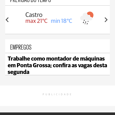
Carambeí
in 18°C
max 20°C
min 18°C
EMPREGOS
Trabalhe como montador de máquinas
em Ponta Grossa; confira as vagas desta
segunda
PUBLICIDADE