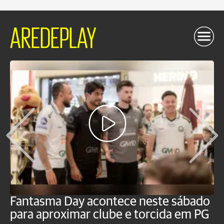
AREDEPLAY
Fantasma Day acontece neste sábado
S
para aproximar clube e torcida em PG
s