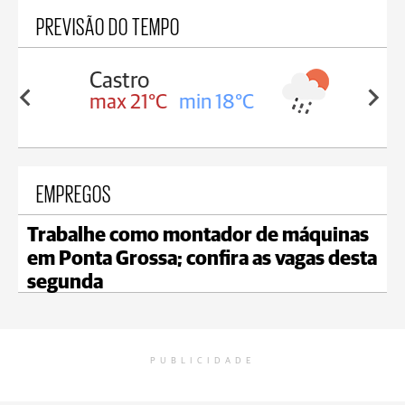
PREVISÃO DO TEMPO
Carambeí
in 18°C
max 20°C
min 18°C
EMPREGOS
Trabalhe como montador de máquinas
em Ponta Grossa; confira as vagas desta
segunda
PUBLICIDADE