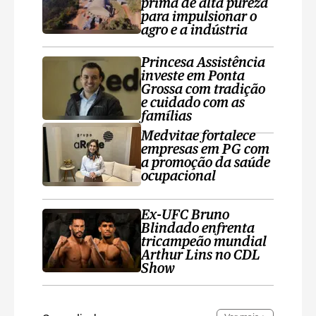
prima de alta pureza
para impulsionar o
agro e a indústria
Princesa Assistência
investe em Ponta
Grossa com tradição
e cuidado com as
famílias
Medvitae fortalece
empresas em PG com
a promoção da saúde
ocupacional
Ex-UFC Bruno
Blindado enfrenta
tricampeão mundial
Arthur Lins no CDL
Show