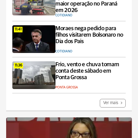
maior operação no Paraná
em 2026
COTIDIANO
Moraes nega pedido para
11:41
filhos visitarem Bolsonaro no
Dia dos Pais
COTIDIANO
Frio, vento e chuva tomam
11:36
conta deste sábado em
Ponta Grossa
PONTA GROSSA
Ver mais