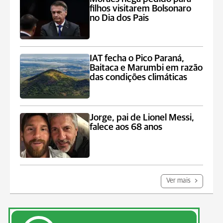
filhos visitarem Bolsonaro
no Dia dos Pais
IAT fecha o Pico Paraná,
Baitaca e Marumbi em razão
das condições climáticas
Jorge, pai de Lionel Messi,
falece aos 68 anos
Ver mais