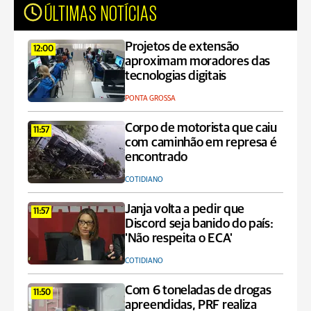
ÚLTIMAS NOTÍCIAS
Projetos de extensão
12:00
aproximam moradores das
tecnologias digitais
PONTA GROSSA
Corpo de motorista que caiu
11:57
com caminhão em represa é
encontrado
COTIDIANO
Janja volta a pedir que
11:57
Discord seja banido do país:
'Não respeita o ECA'
COTIDIANO
Com 6 toneladas de drogas
11:50
apreendidas, PRF realiza