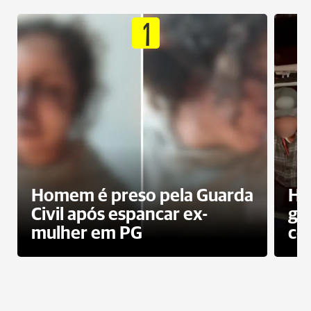
1
Homem é preso pela Guarda
Ho
Civil após espancar ex-
gr
mulher em PG
co