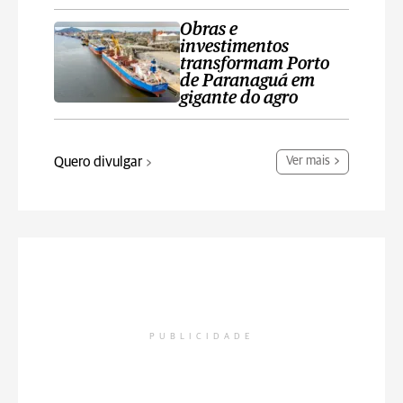
Obras e
investimentos
transformam Porto
de Paranaguá em
gigante do agro
Quero divulgar
Ver mais
PUBLICIDADE