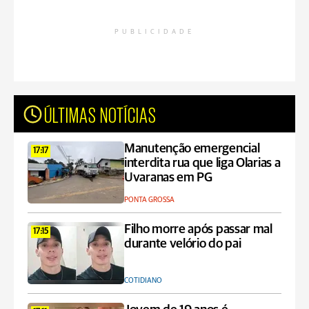
PUBLICIDADE
ÚLTIMAS NOTÍCIAS
Manutenção emergencial
17:17
interdita rua que liga Olarias a
Uvaranas em PG
PONTA GROSSA
Filho morre após passar mal
17:15
durante velório do pai
COTIDIANO