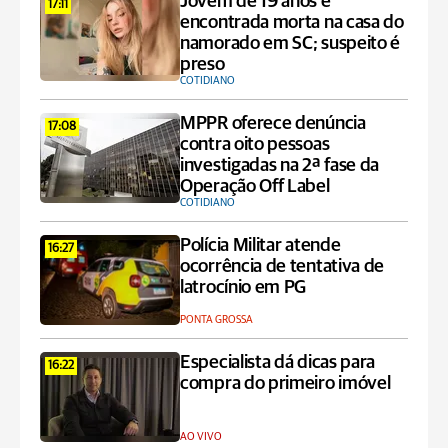
Jovem de 19 anos é
17:11
encontrada morta na casa do
namorado em SC; suspeito é
preso
COTIDIANO
MPPR oferece denúncia
17:08
contra oito pessoas
investigadas na 2ª fase da
Operação Off Label
COTIDIANO
Polícia Militar atende
16:27
ocorrência de tentativa de
latrocínio em PG
PONTA GROSSA
Especialista dá dicas para
16:22
compra do primeiro imóvel
AO VIVO