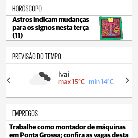
HORÓSCOPO
Astros indicam mudanças
para os signos nesta terça
(11)
PREVISÃO DO TEMPO
olis
Ivaí
in 12°C
max 15°C
min 14°C
EMPREGOS
Trabalhe como montador de máquinas
em Ponta Grossa; confira as vagas desta