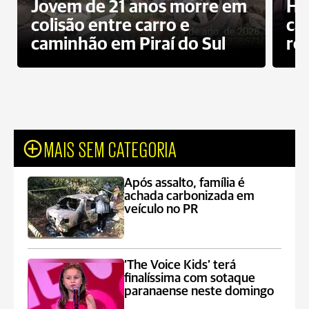
Jovem de 21 anos morre em
Ho
colisão entre carro e
ca
caminhão em Piraí do Sul
ro
MAIS SEM CATEGORIA
Após assalto, família é
achada carbonizada em
veículo no PR
‘The Voice Kids’ terá
finalíssima com sotaque
paranaense neste domingo