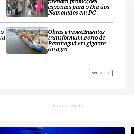
prepara promoções
especiais para o Dia dos
Namorados em PG
no
Obras e investimentos
ta
transformam Porto de
Paranaguá em gigante
do agro
Ver mais
PUBLICIDADE