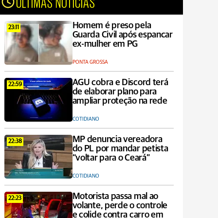
ÚLTIMAS NOTÍCIAS
Homem é preso pela
23:11
Guarda Civil após espancar
ex-mulher em PG
PONTA GROSSA
AGU cobra e Discord terá
22:59
de elaborar plano para
ampliar proteção na rede
COTIDIANO
MP denuncia vereadora
22:38
do PL por mandar petista
“voltar para o Ceará”
COTIDIANO
Motorista passa mal ao
22:23
volante, perde o controle
e colide contra carro em