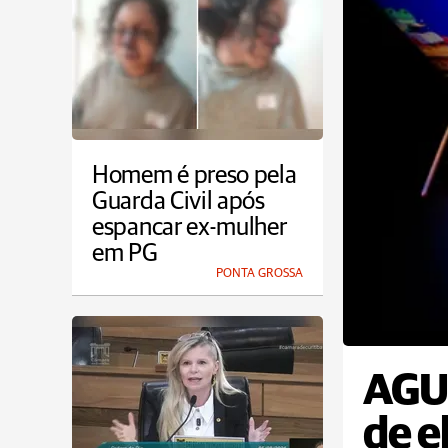
Homem é preso pela
Guarda Civil após
espancar ex-mulher
em PG
PONTA GROSSA
AGU 
de e