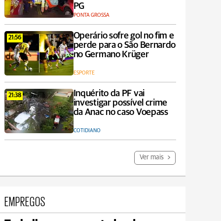
PG
PONTA GROSSA
Operário sofre gol no fim e
21:56
perde para o São Bernardo
no Germano Krüger
ESPORTE
Inquérito da PF vai
21:38
investigar possível crime
da Anac no caso Voepass
COTIDIANO
Ver mais
EMPREGOS