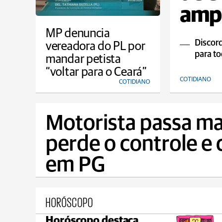
ampl
MP denuncia
Discord
vereadora do PL por
para to
mandar petista
“voltar para o Ceará”
COTIDIANO
COTIDIANO
Motorista passa ma
perde o controle e 
em PG
HORÓSCOPO
Horóscopo destaca