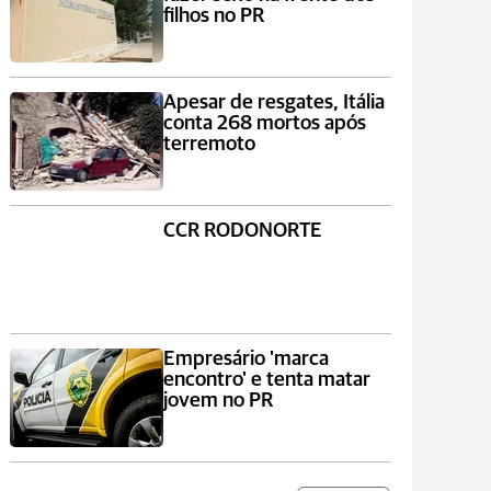
filhos no PR
Apesar de resgates, Itália
conta 268 mortos após
terremoto
CCR RODONORTE
Empresário 'marca
encontro' e tenta matar
jovem no PR