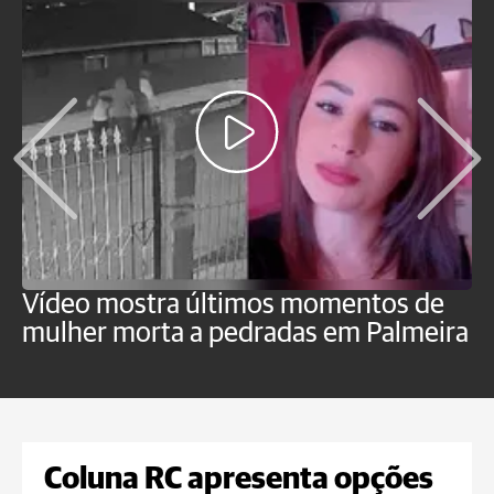
Vídeo mostra últimos momentos de
"
mulher morta a pedradas em Palmeira
c
U
Coluna RC apresenta opções