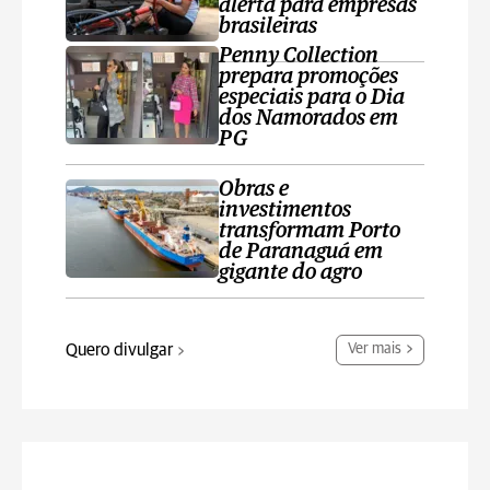
alerta para empresas
brasileiras
Penny Collection
prepara promoções
especiais para o Dia
dos Namorados em
PG
Obras e
investimentos
transformam Porto
de Paranaguá em
gigante do agro
Quero divulgar
Ver mais