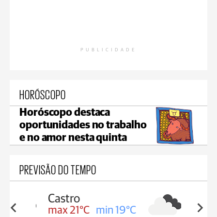
PUBLICIDADE
HORÓSCOPO
Horóscopo destaca
oportunidades no trabalho
e no amor nesta quinta
PREVISÃO DO TEMPO
Carambeí
in 19°C
max 21°C
min 18°C