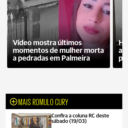
Vídeo mostra últimos
Ho
momentos de mulher morta
ag
a pedradas em Palmeira
pr
MAIS ROMULO CURY
Confira a coluna RC deste
sábado (19/03)